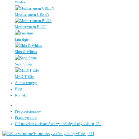
Whitex
Mediterranean GREEN
Mediterranean BLUE
LineaIgien
Shirt & Whites
Sapo Spina
MEDIT Effe
Ako to funguje
Blog
Kontakt
Pre profesionálov
Pranie vo vode
Gél na veľmi znečistené odevy a všetky druhy vlákien, 25 l