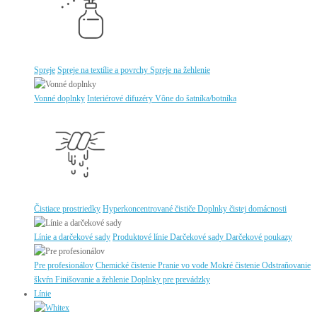
Spreje
Spreje na textílie a povrchy
Spreje na žehlenie
Vonné doplnky
Interiérové difuzéry
Vône do šatníka/botníka
Čistiace prostriedky
Hyperkoncentrované čističe
Doplnky čistej domácnosti
Línie a darčekové sady
Produktové línie
Darčekové sady
Darčekové poukazy
Pre profesionálov
Chemické čistenie
Pranie vo vode
Mokré čistenie
Odstraňovanie
škvŕn
Finišovanie a žehlenie
Doplnky pre prevádzky
Línie