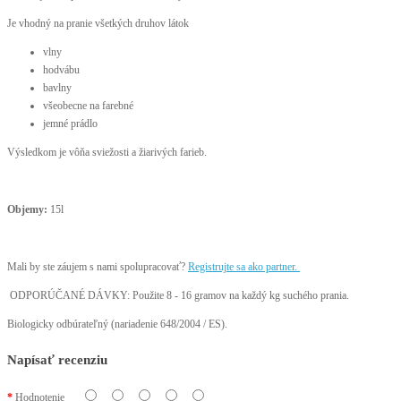
Je vhodný na pranie všetkých druhov látok
vlny
hodvábu
bavlny
všeobecne na farebné
jemné prádlo
Výsledkom je vôňa sviežosti a žiarivých farieb.
Objemy:
15l
Mali by ste záujem s nami spolupracovať?
Registrujte sa ako partner.
ODPORÚČANÉ DÁVKY: Použite 8 - 16 gramov na každý kg suchého prania.
Biologicky odbúrateľný (nariadenie 648/2004 / ES).
Napísať recenziu
Hodnotenie