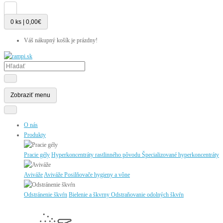
0 ks | 0,00€
Váš nákupný košík je prázdny!
Zobraziť menu
O nás
Produkty
Pracie gély
Hyperkoncentráty rastlinného pôvodu
Špecializované hyperkoncentráty
Aviváže
Aviváže
Posilňovače hygieny a vône
Odstránenie škvŕn
Bielenie a škvrny
Odstraňovanie odolných škvŕn