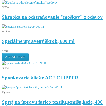
NOVA
Škrabka na odstraňovanie "moškov" z odevov
Amitex
Špeciálne upravený škrob, 600 ml
4,50€
Vložiť do košíka
NOVA
Sponkovacie kliešte ACE CLIPPER
Egualtex
Sprej na úpravu farieb textilu,semišu,kože, 400