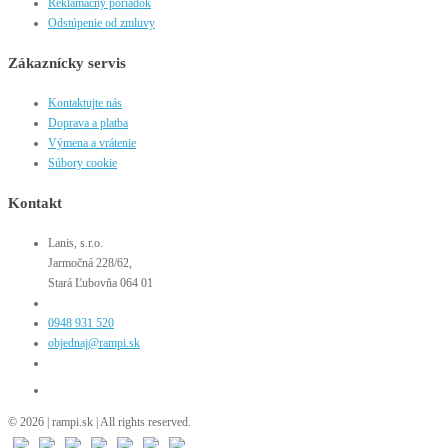
Reklamačný poriadok
Odstúpenie od zmluvy
Zákaznícky servis
Kontaktujte nás
Doprava a platba
Výmena a vrátenie
Súbory cookie
Kontakt
Lanis, s.r.o.
Jarmočná 228/62,
Stará Ľubovňa 064 01
0948 931 520
objednaj@rampi.sk
© 2026 | rampi.sk | All rights reserved.