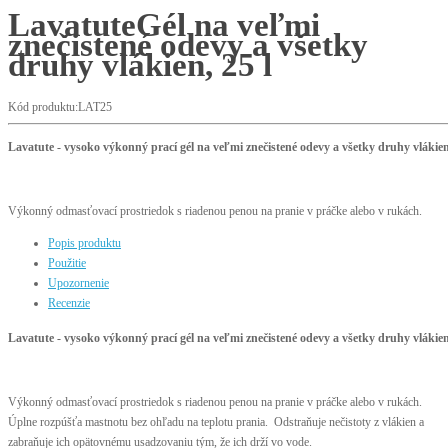
Lavatute
Gél na veľmi
znečistené odevy a všetky
druhy vlákien, 25 l
Kód produktu:LAT25
Lavatute - vysoko výkonný prací gél na veľmi znečistené odevy a všetky druhy vlákie
Výkonný odmasťovací prostriedok s riadenou penou na pranie v práčke alebo v rukách.
Popis produktu
Použitie
Upozornenie
Recenzie
Lavatute - vysoko výkonný prací gél na veľmi znečistené odevy a všetky druhy vlákie
Výkonný odmasťovací prostriedok s riadenou penou na pranie v práčke alebo v rukách.
Úplne rozpúšťa mastnotu bez ohľadu na teplotu prania. Odstraňuje nečistoty z vlákien a
zabraňuje ich opätovnému usadzovaniu tým, že ich drží vo vode.