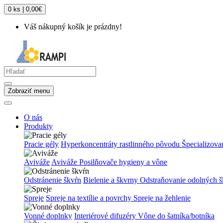
0 ks | 0,00€
Váš nákupný košík je prázdny!
Zobraziť menu
O nás
Produkty
Pracie gély
Hyperkoncentráty rastlinného pôvodu
Špecializova
Aviváže
Aviváže
Posilňovače hygieny a vône
Odstránenie škvŕn
Bielenie a škvrny
Odstraňovanie odolných š
Spreje
Spreje na textílie a povrchy
Spreje na žehlenie
Vonné doplnky
Interiérové difuzéry
Vône do šatníka/botníka