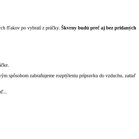
ých fľakov po vybratí z práčky.
Škvrny budú preč aj bez pridaných
ráčke.
vým spôsobom zabraňujeme rozptýleniu prípravku do vzduchu, zatiaľ
ď...