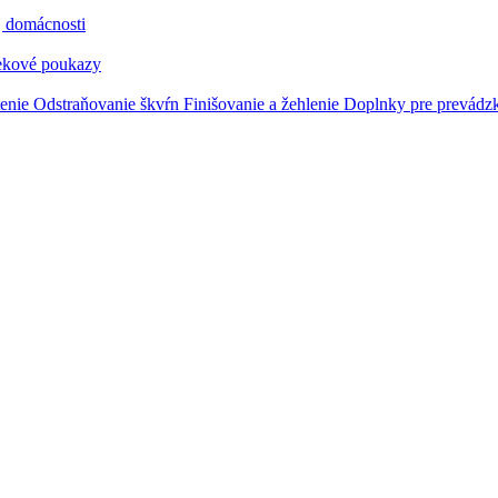
j domácnosti
ekové poukazy
tenie
Odstraňovanie škvŕn
Finišovanie a žehlenie
Doplnky pre prevádz