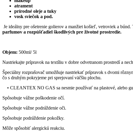
makeup
atrament
prírodné oleje a tuky
vosk sviečok a pod.
Je ideálny pre ošetrenie golierov a manžiet košieľ, vetroviek a búnd
parfumov a rozpúšťadiel škodlivých pre životné prostredie.
Objem:
500ml/ 5l
Nastriekajte prípravok na textíliu v dobre odvetranom prostredí a nec
Špeciálny rozprašovač umožňuje nastriekať prípravok s dvomi rôzny
čo s druhým pokryjeme pri sprejovaní väčšiu plochu.
• CLEANTEX NO GAS sa nesmie používať na plastové, alebo gumen
Spôsobuje vážne poškodenie očí.
Spôsobuje vážne podráždenie oči.
Spôsobuje podráždenie pokožky.
Môže spôsobiť alergickú reakciu.