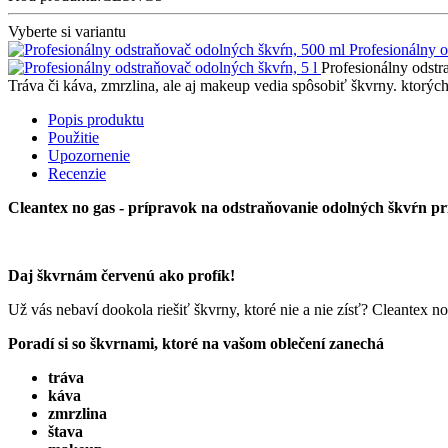
Vyberte si variantu
Profesionálny 
Profesionálny odstr
Tráva či káva, zmrzlina, ale aj makeup vedia spôsobiť škvrny. ktorýc
Popis produktu
Použitie
Upozornenie
Recenzie
Cleantex no gas - prípravok na odstraňovanie odolných škvŕn pr
Daj škvrnám červenú ako profík!
Už vás nebaví dookola riešiť škvrny, ktoré nie a nie zísť? Cleantex no
Poradí si so škvrnami, ktoré na vašom oblečení zanechá
tráva
káva
zmrzlina
štava