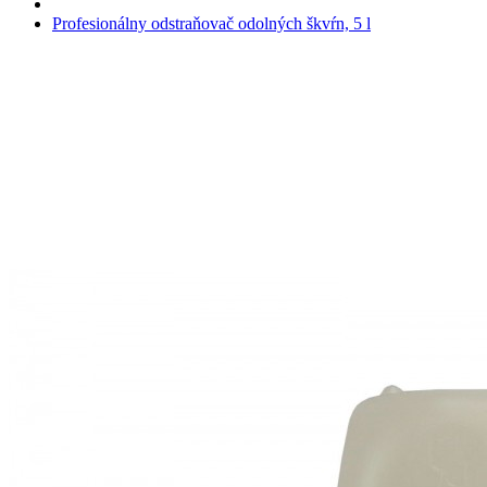
Profesionálny odstraňovač odolných škvŕn, 5 l