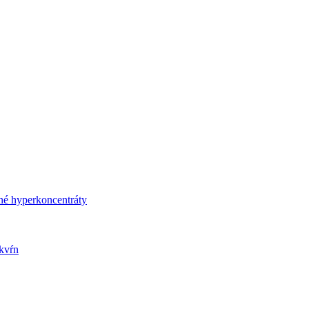
né hyperkoncentráty
kvŕn