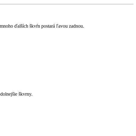
 a mnoho ďalších škvŕn postará ľavou zadnou.
odolnejšie škvrny.