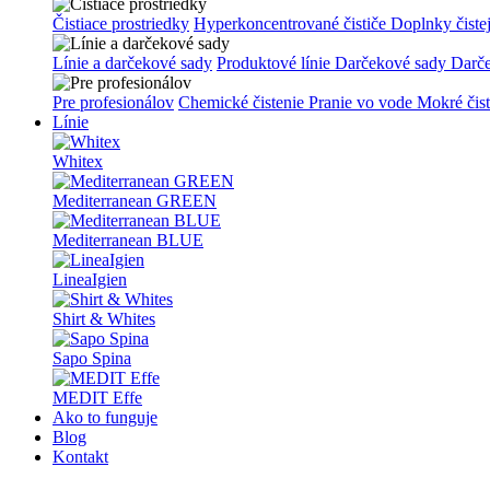
Čistiace prostriedky
Hyperkoncentrované čističe
Doplnky čiste
Línie a darčekové sady
Produktové línie
Darčekové sady
Darč
Pre profesionálov
Chemické čistenie
Pranie vo vode
Mokré čis
Línie
Whitex
Mediterranean GREEN
Mediterranean BLUE
LineaIgien
Shirt & Whites
Sapo Spina
MEDIT Effe
Ako to funguje
Blog
Kontakt