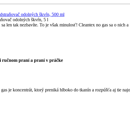
odstraňovač odolných škvŕn, 500 ml
aňovač odolných škvŕn, 5 l
h sa len tak nezbavíte. To je však minulosť! Cleantex no gas sa o nich
i ručnom praní a praní v práčke
 gas je koncentrát, ktorý preniká hlboko do tkanín a rozpúšťa aj tie naj