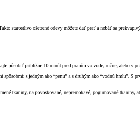
. Takto starostlivo ošetrené odevy môžete dať prať a nebáť sa prekvapiv
hajte pôsobiť približne 10 minút pred praním vo vode, ručne, alebo v p
mi spôsobmi: s jedným ako “penu” a s druhým ako “vodnú hmlu”. S pr
é tkaniny, na povoskované, nepremokavé, pogumované tkaniny, at