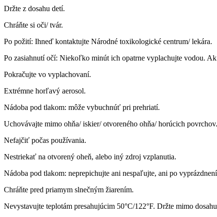
Držte z dosahu detí.
Chráňte si oči/ tvár.
Po požití: Ihneď kontaktujte Národné toxikologické centrum/ lekára.
Po zasiahnutí očí: Niekoľko minút ich opatrne vyplachujte vodou. Ak 
Pokračujte vo vyplachovaní.
Extrémne horľavý aerosol.
Nádoba pod tlakom: môže vybuchnúť pri prehriatí.
Uchovávajte mimo ohňa/ iskier/ otvoreného ohňa/ horúcich povrchov
Nefajčiť počas používania.
Nestriekať na otvorený oheň, alebo iný zdroj vzplanutia.
Nádoba pod tlakom: neprepichujte ani nespaľujte, ani po vyprázdnen
Chráňte pred priamym slnečným žiarením.
Nevystavujte teplotám presahujúcim 50°C/122°F. Držte mimo dosahu 