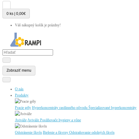
0 ks | 0,00€
Váš nákupný košík je prázdny!
Zobraziť menu
O nás
Produkty
Pracie gély
Hyperkoncentráty rastlinného pôvodu
Špecializované hyperkoncentráty
Aviváže
Aviváže
Posilňovače hygieny a vône
Odstránenie škvŕn
Bielenie a škvrny
Odstraňovanie odolných škvŕn