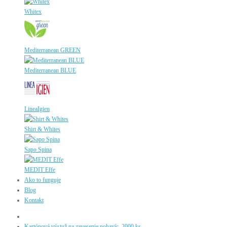
Whitex
Mediterranean GREEN
Mediterranean BLUE
LineaIgien
Shirt & Whites
Sapo Spina
MEDIT Effe
Ako to funguje
Blog
Kontakt
Kartónová výstuž na zavesenie nohavíc, 2000 ks