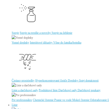
Spreje
Spreje na textílie a povrchy
Spreje na žehlenie
Vonné doplnky
Interiérové difuzéry
Vône do šatníka/botníka
Čistiace prostriedky
Hyperkoncentrované čističe
Doplnky čistej domácnosti
Línie a darčekové sady
Produktové línie
Darčekové sady
Darčekové poukazy
Pre profesionálov
Chemické čistenie
Pranie vo vode
Mokré čistenie
Odstraňovanie 
Línie