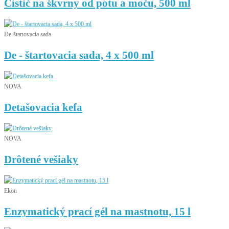
Čistič na škvrny od potu a moču, 500 ml
De-štartovacia sada
De - štartovacia sada, 4 x 500 ml
NOVA
Detašovacia kefa
NOVA
Drôtené vešiaky
Ekon
Enzymatický prací gél na mastnotu, 15 l