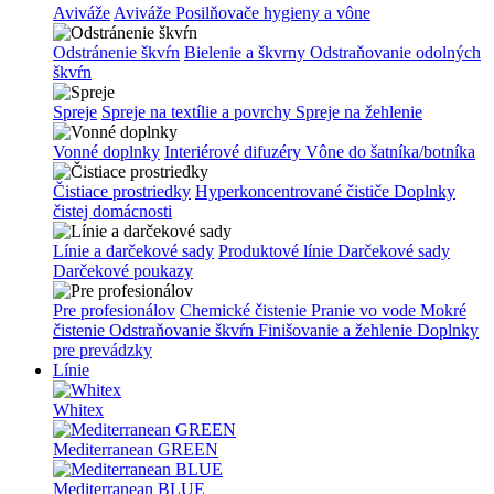
Aviváže
Aviváže
Posilňovače hygieny a vône
Odstránenie škvŕn
Bielenie a škvrny
Odstraňovanie odolných
škvŕn
Spreje
Spreje na textílie a povrchy
Spreje na žehlenie
Vonné doplnky
Interiérové difuzéry
Vône do šatníka/botníka
Čistiace prostriedky
Hyperkoncentrované čističe
Doplnky
čistej domácnosti
Línie a darčekové sady
Produktové línie
Darčekové sady
Darčekové poukazy
Pre profesionálov
Chemické čistenie
Pranie vo vode
Mokré
čistenie
Odstraňovanie škvŕn
Finišovanie a žehlenie
Doplnky
pre prevádzky
Línie
Whitex
Mediterranean GREEN
Mediterranean BLUE