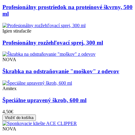
Profesionálny prostriedok na proteínové škvrny, 500
ml
Igien stirafacile
Profesionálny rozžehľovací sprej, 300 ml
NOVA
Škrabka na odstraňovanie "moškov" z odevov
Amitex
Špeciálne upravený škrob, 600 ml
4,50€
Vložiť do košíka
NOVA