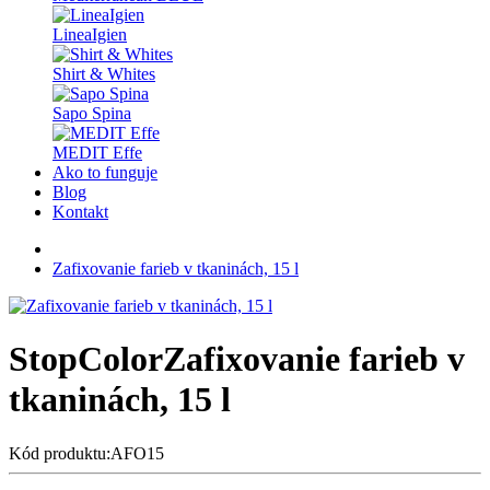
LineaIgien
Shirt & Whites
Sapo Spina
MEDIT Effe
Ako to funguje
Blog
Kontakt
Zafixovanie farieb v tkaninách, 15 l
StopColor
Zafixovanie farieb v
tkaninách, 15 l
Kód produktu:AFO15