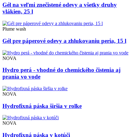
Gél na veľmi znečistené odevy a všetky druhy
vlákien, 25 l
Plume wash
Gél pre páperové odevy a zhlukovaniu peria, 15 l
NOVA
Hydro perá - vhodné do chemického čistenia aj
prania vo vode
NOVA
Hydrofixná páska širšia v rolke
NOVA
Hydrofixná páska v kotúči