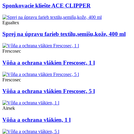
Sponkovacie kliešte ACE CLIPPER
Egualtex
Sprej na úpravu farieb textilu,semišu,kože, 400 ml
Frescosec
Vôňa a ochrana vlákien Frescosec, 1 l
Frescosec
Vôňa a ochrana vlákien Frescosec, 5 l
Airsek
Vôňa a ochrana vlákien, 1 l