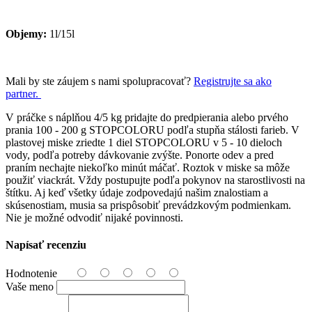
Objemy:
1l/15l
Mali by ste záujem s nami spolupracovať?
Registrujte sa ako
partner.
V práčke s náplňou 4/5 kg pridajte do predpierania alebo prvého
prania 100 - 200 g STOPCOLORU podľa stupňa stálosti farieb. V
plastovej miske zriedte 1 diel STOPCOLORU v 5 - 10 dieloch
vody, podľa potreby dávkovanie zvýšte. Ponorte odev a pred
praním nechajte niekoľko minút máčať. Roztok v miske sa môže
použiť viackrát. Vždy postupujte podľa pokynov na starostlivosti na
štítku. Aj keď všetky údaje zodpovedajú našim znalostiam a
skúsenostiam, musia sa prispôsobiť prevádzkovým podmienkam.
Nie je možné odvodiť nijaké povinnosti.
Napísať recenziu
Hodnotenie
Vaše meno