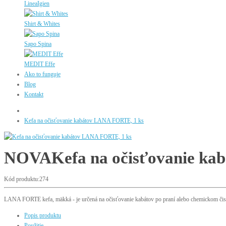
LineaIgien
Shirt & Whites
Sapo Spina
MEDIT Effe
Ako to funguje
Blog
Kontakt
Kefa na očisťovanie kabátov LANA FORTE, 1 ks
NOVA
Kefa na očisťovanie k
Kód produktu:274
LANA FORTE kefa, mäkká - je určená na očisťovanie kabátov po praní alebo chemickom čist
Popis produktu
Použitie