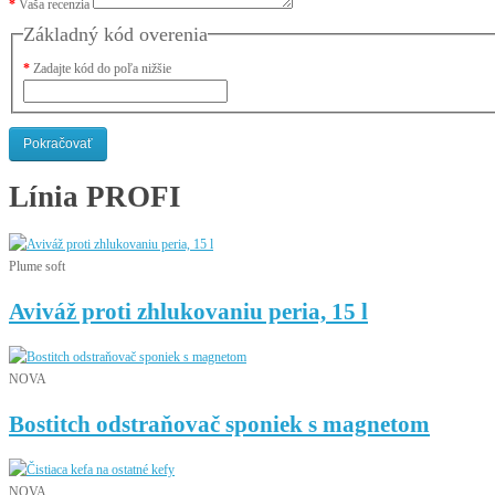
Vaša recenzia
Základný kód overenia
Zadajte kód do poľa nižšie
Pokračovať
Línia
PROFI
Plume soft
Aviváž proti zhlukovaniu peria, 15 l
NOVA
Bostitch odstraňovač sponiek s magnetom
NOVA