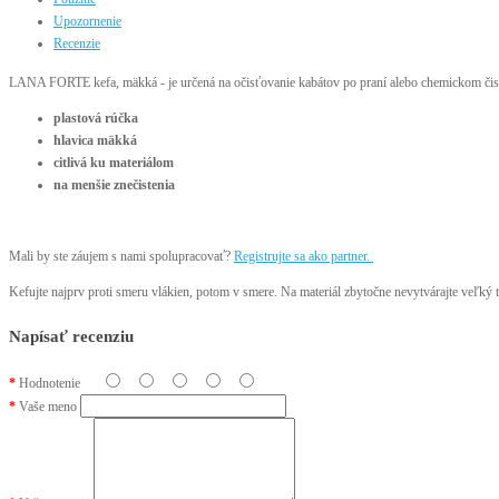
Upozornenie
Recenzie
LANA FORTE kefa, mäkká - je určená na očisťovanie kabátov po praní alebo chemickom čis
plastová rúčka
hlavica mäkká
citlivá ku materiálom
na menšie znečistenia
Mali by ste záujem s nami spolupracovať?
Registrujte sa ako partner.
Kefujte najprv proti smeru vlákien, potom v smere. Na materiál zbytočne nevytvárajte veľký 
Napísať recenziu
Hodnotenie
Vaše meno