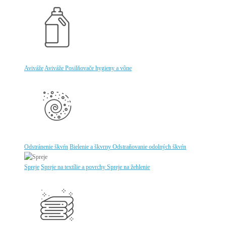
Aviváže
Aviváže
Posilňovače hygieny a vône
Odstránenie škvŕn
Bielenie a škvrny
Odstraňovanie odolných škvŕn
Spreje
Spreje na textílie a povrchy
Spreje na žehlenie