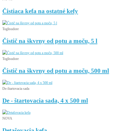
Čistiaca kefa na ostatné kefy
Toglisudore
Čistič na škvrny od potu a moču, 5 l
Toglisudore
Čistič na škvrny od potu a moču, 500 ml
De-štartovacia sada
De - štartovacia sada, 4 x 500 ml
NOVA
Detašovacia kefa