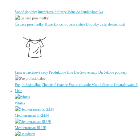
Vonné doplnky
Interiérové difuzéry
Vône do šatníka/botníka
Čistiace prostriedky
Hyperkoncentrované čističe
Doplnky čistej domácnosti
Línie a darčekové sady
Produktové línie
Darčekové sady
Darčekové poukazy
Pre profesionálov
Chemické čistenie
Pranie vo vode
Mokré čistenie
Odstraňovanie 
Línie
Whitex
Mediterranean GREEN
Mediterranean BLUE