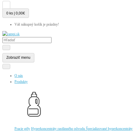
0 ks | 0,00€
Váš nákupný košík je prázdny!
Zobraziť menu
O nás
Produkty
Pracie gély
Hyperkoncentráty rastlinného pôvodu
Špecializované hyperkoncentráty