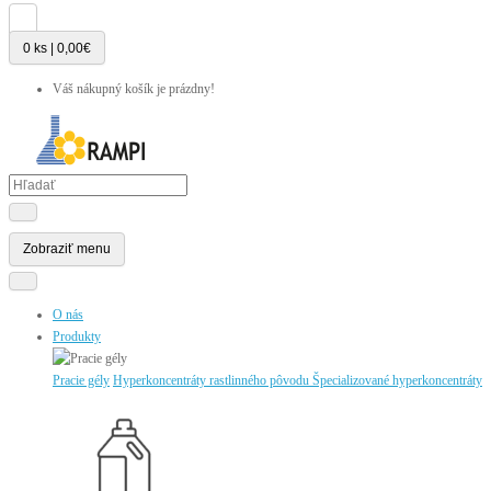
0 ks | 0,00€
Váš nákupný košík je prázdny!
Zobraziť menu
O nás
Produkty
Pracie gély
Hyperkoncentráty rastlinného pôvodu
Špecializované hyperkoncentráty