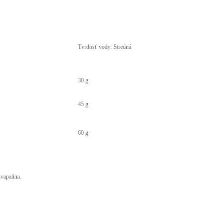
Tvrdosť vody: Stredná
30 g
45 g
60 g
vapalina.