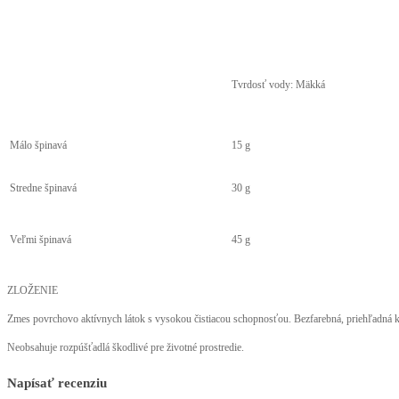
Tvrdosť vody: Mäkká
Málo špinavá
15 g
Stredne špinavá
30 g
Veľmi špinavá
45 g
ZLOŽENIE
Zmes povrchovo aktívnych látok s vysokou čistiacou schopnosťou. Bezfarebná, priehľadná k
Neobsahuje rozpúšťadlá škodlivé pre životné prostredie.
Napísať recenziu