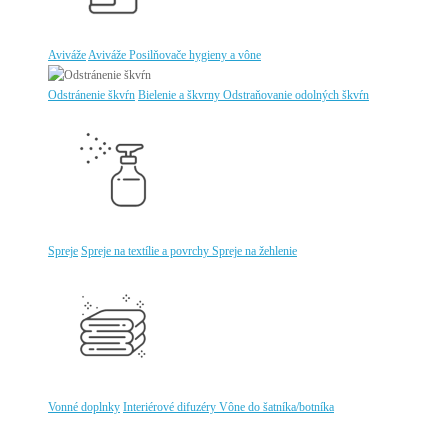
Aviváže
Aviváže
Posilňovače hygieny a vône
Odstránenie škvŕn
Bielenie a škvrny
Odstraňovanie odolných škvŕn
Spreje
Spreje na textílie a povrchy
Spreje na žehlenie
Vonné doplnky
Interiérové difuzéry
Vône do šatníka/botníka