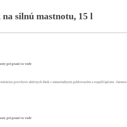
na silnú mastnotu, 15 l
noty pri praní vo vode
ncentráciou povrchovo aktívnych látok s mimoriadnymi pohlcovacími a rozpúšťajúcimi vlastnos
noty pri praní vo vode