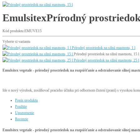
Emulsitex
Prírodný prostriedok 
Kód produktu:EMUVE15
Vyberte si variantu
Prírodný prostriedok na silnú mastnotu, 1 l
Prírodný prostriedok na silnú mastnotu, 15 l
Prírodný prostriedok na silnú mastnotu, 25 l
Emulsitex vegetale - prírodný prostriedok na rozpúšťanie a odstraňovanie silnej mast
Ide o nový výrobok, zosilňovač pracieho účinku pri odbornom čistení (praní) s vysokou ko
Popis produktu
Použitie
Upozornenie
Recenzie
Emulsitex vegetale - prírodný prostriedok na rozpúšťanie a odstraňovanie silnej mast