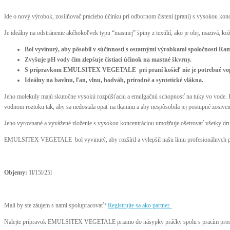
Ide o nový výrobok, zosilňovač pracieho účinku pri odbornom čistení (praní) s vysokou ko
Je ideálny na odstránenie akéhokoľvek typu “mastnej” špiny z textílií, ako je olej, mazivá, k
Bol vyvinutý, aby pôsobil v súčinnosti s ostatnými výrobkami spoločnosti Ra
Zvyšuje pH vody čím zlepšuje čistiaci účinok na mastné škvrny.
S prípravkom EMULSITEX VEGETALE pri praní košieľ nie je potrebné vopred
Ideálny na bavlnu, ľan, vlnu, hodváb, prírodné a syntetické vlákna.
Jeho molekuly majú skutočne vysokú rozpúšťaciu a emulgačnú schopnosť na tuky vo vode. 
vodnom roztoku tak, aby sa nedostala opäť na tkaninu a aby nespôsobila jej postupné zosiven
Jeho vyrovnané a vyvážené zloženie s vysokou koncentráciou umožňuje ošetrovať všetky druh
EMULSITEX VEGETALE bol vyvinutý, aby rozšíril a vylepšil našu líniu profesionálnych prac
Objemy:
1l/15l/25l
Mali by ste záujem s nami spolupracovať?
Registrujte sa ako partner.
Nalejte prípravok EMULSITEX VEGETALE priamo do násypky práčky spolu s pracím prostri