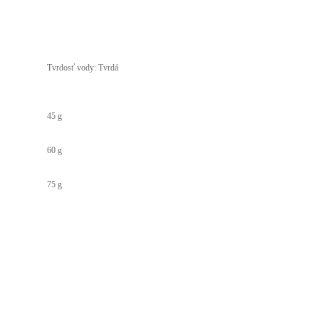
Tvrdosť vody: Tvrdá
45 g
60 g
75 g