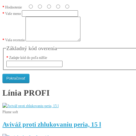
Hodnotenie
Vaše meno
Vaša recenzia
Základný kód overenia
Zadajte kód do poľa nižšie
Pokračovať
Línia
PROFI
Plume soft
Aviváž proti zhlukovaniu peria, 15 l