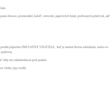
ťami.
i praní obrusov, prestieradiel, košieľ, vetroviek, páperových búnd, prešívaných prikrývok, atď.
: pri použití prípravku EMULSITEX VEGETALE, keď je mastná škvrna odstránená, ostáva vo
e práčovne.
 vždy test stálofarebnosti pred praním.
 všetky typy textílií.