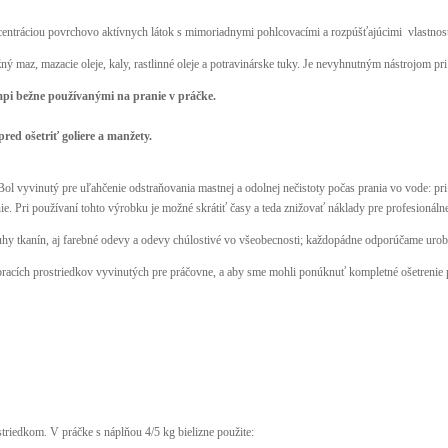
ncentráciou povrchovo aktívnych látok s mimoriadnymi pohlcovacími a rozpúšťajúcimi vlastnos
ožný maz, mazacie oleje, kaly, rastlinné oleje a potravinárske tuky. Je nevyhnutným nástrojom pr
mpi bežne používanými na pranie v práčke.
 ošetriť goliere a manžety.
Bol vyvinutý pre uľahčenie odstraňovania mastnej a odolnej nečistoty počas prania vo vode
ie. Pri používaní tohto výrobku je možné skrátiť časy a teda znižovať náklady pre profesionáln
y tkanín, aj farebné odevy a odevy chúlostivé vo všeobecnosti; každopádne odporúčame urobiť
ích prostriedkov vyvinutých pre práčovne, a aby sme mohli ponúknuť kompletné ošetrenie pre
edkom. V práčke s náplňou 4/5 kg bielizne použite: