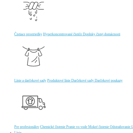
Čistiace prostriedky
Hyperkoncentrované čističe
Doplnky čistej domácnosti
Línie a darčekové sady
Produktové línie
Darčekové sady
Darčekové poukazy
Pre profesionálov
Chemické čistenie
Pranie vo vode
Mokré čistenie
Odstraňovanie 
Línie