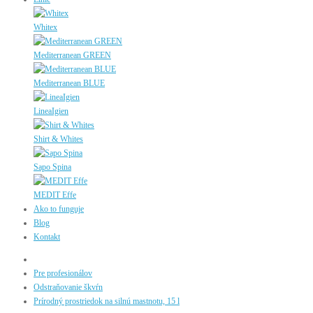
Whitex
Mediterranean GREEN
Mediterranean BLUE
LineaIgien
Shirt & Whites
Sapo Spina
MEDIT Effe
Ako to funguje
Blog
Kontakt
Pre profesionálov
Odstraňovanie škvŕn
Prírodný prostriedok na silnú mastnotu, 15 l