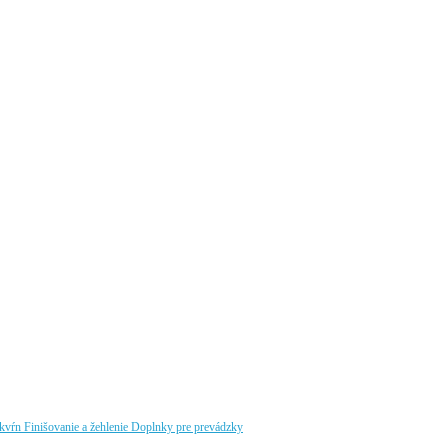
škvŕn
Finišovanie a žehlenie
Doplnky pre prevádzky