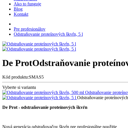
Ako to funguje
Blog
Kontakt
Pre profesionálov
Odstraňovanie proteínových škvŕn, 5 l
De Prot
Odstraňovanie proteínov
Kód produktu:SMAS5
Vyberte si variantu
Odstraňovanie proteíno
Odstraňovanie proteínových 
De Prot - odstraňovanie proteínových škvŕn
Nová generácia odstraňovačov škvŕn pre profesionálne použitie