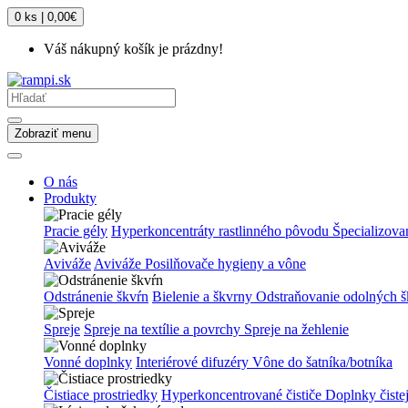
0 ks | 0,00€
Váš nákupný košík je prázdny!
Zobraziť menu
O nás
Produkty
Pracie gély
Hyperkoncentráty rastlinného pôvodu
Špecializova
Aviváže
Aviváže
Posilňovače hygieny a vône
Odstránenie škvŕn
Bielenie a škvrny
Odstraňovanie odolných š
Spreje
Spreje na textílie a povrchy
Spreje na žehlenie
Vonné doplnky
Interiérové difuzéry
Vône do šatníka/botníka
Čistiace prostriedky
Hyperkoncentrované čističe
Doplnky čiste