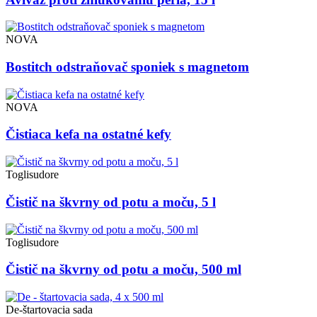
NOVA
Bostitch odstraňovač sponiek s magnetom
NOVA
Čistiaca kefa na ostatné kefy
Toglisudore
Čistič na škvrny od potu a moču, 5 l
Toglisudore
Čistič na škvrny od potu a moču, 500 ml
De-štartovacia sada