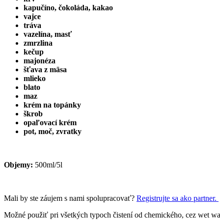
kapučíno, čokoláda, kakao
vajce
tráva
vazelína, masť
zmrzlina
kečup
majonéza
šťava z mäsa
mlieko
blato
maz
krém na topánky
škrob
opaľovací krém
pot, moč, zvratky
Objemy:
500ml/5l
Mali by ste záujem s nami spolupracovať?
Registrujte sa ako partner.
Možné použiť pri všetkých typoch čistení od chemického, cez wet was