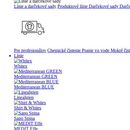
Línie a darčekové sady
Produktové línie
Darčekové sady
Darč
Pre profesionálov
Chemické čistenie
Pranie vo vode
Mokré čis
Línie
Whitex
Mediterranean GREEN
Mediterranean BLUE
LineaIgien
Shirt & Whites
Sapo Spina
MEDIT Effe