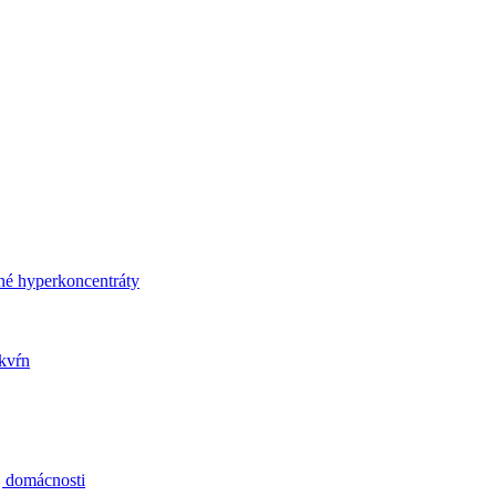
né hyperkoncentráty
kvŕn
j domácnosti