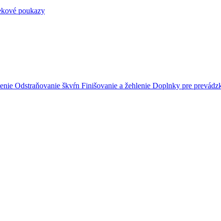
ekové poukazy
tenie
Odstraňovanie škvŕn
Finišovanie a žehlenie
Doplnky pre prevádz