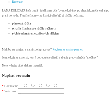
Recenzie
LANA DELICATA kefa tvrdá - ideálna na očisťovanie kabátov po chemickom čistení aj po
praní vo vode. Tvrdšie štetinky na hlavici očisťujú aj väčšie nečistoty.
plastová rúčka
tvrdšia hlavica pre väčšie nečistoty
rýchle odstránenie zničených vlákien
Mali by ste záujem s nami spolupracovať?
Registrujte sa ako partner.
Jemne kefujte materiál, ktorý potrebujete očistiť a zbaviť prebytočných "moškov"
Nevytvárajte silný tlak na materiál.
Napísať recenziu
Hodnotenie
Vaše meno