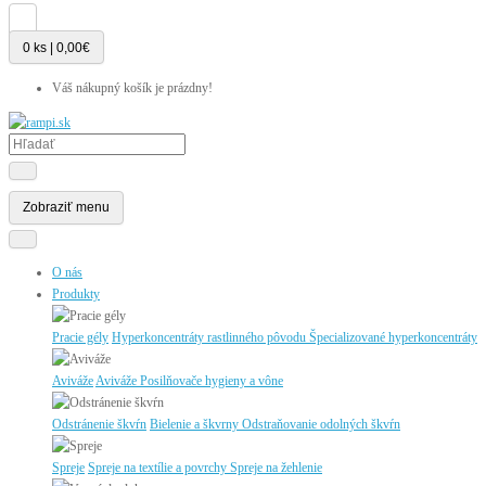
0 ks | 0,00€
Váš nákupný košík je prázdny!
Zobraziť menu
O nás
Produkty
Pracie gély
Hyperkoncentráty rastlinného pôvodu
Špecializované hyperkoncentráty
Aviváže
Aviváže
Posilňovače hygieny a vône
Odstránenie škvŕn
Bielenie a škvrny
Odstraňovanie odolných škvŕn
Spreje
Spreje na textílie a povrchy
Spreje na žehlenie