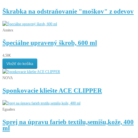
Škrabka na odstraňovanie "moškov" z odevov
Amitex
Špeciálne upravený škrob, 600 ml
4,50€
Vložiť do košíka
NOVA
Sponkovacie kliešte ACE CLIPPER
Egualtex
Sprej na úpravu farieb textilu,semišu,kože, 400
ml