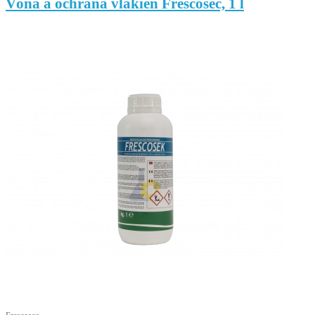
Vôňa a ochrana vlákien Frescosec, 1 l