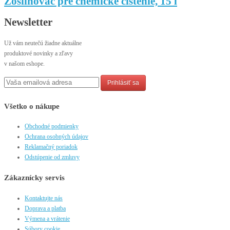
Zosilňovač pre chemické čistenie, 15 l
Newsletter
Už vám neutečú žiadne aktuálne
produktové novinky a zľavy
v našom eshope.
Prihlásiť sa
Všetko o nákupe
Obchodné podmienky
Ochrana osobných údajov
Reklamačný poriadok
Odstúpenie od zmluvy
Zákaznícky servis
Kontaktujte nás
Doprava a platba
Výmena a vrátenie
Súbory cookie