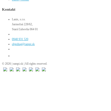
Kontakt
Lanis, s.r.o.
Jarmočná 228/62,
Stará Ľubovňa 064 01
0948 931 520
objednaj@rampi.sk
© 2026 | rampi.sk | All rights reserved.