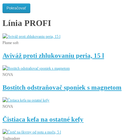
Pokračovať
Línia
PROFI
Plume soft
Aviváž proti zhlukovaniu peria, 15 l
NOVA
Bostitch odstraňovač sponiek s magnetom
NOVA
Čistiaca kefa na ostatné kefy
Toglisudore