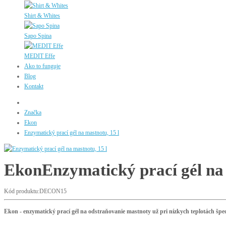
Shirt & Whites
Sapo Spina
MEDIT Effe
Ako to funguje
Blog
Kontakt
Značka
Ekon
Enzymatický prací gél na mastnotu, 15 l
Ekon
Enzymatický prací gél na 
Kód produktu:DECON15
Ekon - enzymatický prací gél na odstraňovanie mastnoty už pri nízkych teplotách špe