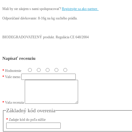
Mali by ste záujem s nami spolupracovať?
Registrujte sa ako partner.
Odporúčané dávkovanie: 8-16g na kg suchého prádla.
BIODEGRADOVATEĽNÝ produkt. Regulácia CE 648/2004
Napísať recenziu
Hodnotenie
Vaše meno
Vaša recenzia
Základný kód overenia
Zadajte kód do poľa nižšie