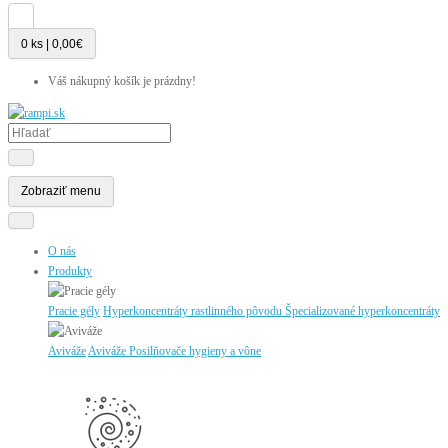
0 ks | 0,00€
Váš nákupný košík je prázdny!
Zobraziť menu
O nás
Produkty
Pracie gély
Hyperkoncentráty rastlinného pôvodu
Špecializované hyperkoncentráty
Aviváže
Aviváže
Posilňovače hygieny a vône