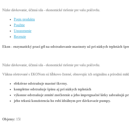
Nízke dávkovanie, účinná sila - ekonomické riešenie pre vašu práčovňu.
Popis produktu
Použitie
Upozornenie
Recenzie
Ekon - enzymatický prací gél na odstraňovanie mastnoty už pri nízkych teplotách špe
Nízke dávkovanie, účinná sila - ekonomické riešenie pre vašu práčovňu.
Vlákna ošetrované s EKONom sú hĺbkovo čistené, obnovujúc ich originálnu a prírodnú mä
efektívne odstraňuje mastné škvrny.
kompletne odstraňuje špinu aj pri nízkych teplotách
výkonne odstraňuje zemité znečistenie a jeho impregnačné látky zabraňujú pr
jeho tekutá konzistencia ho robí ideálnym pre dávkovacie pumpy.
Objemy:
15l