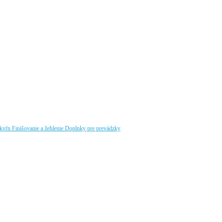
škvŕn
Finišovanie a žehlenie
Doplnky pre prevádzky