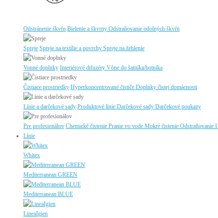
Odstránenie škvŕn
Bielenie a škvrny
Odstraňovanie odolných škvŕn
Spreje
Spreje na textílie a povrchy
Spreje na žehlenie
Vonné doplnky
Interiérové difuzéry
Vône do šatníka/botníka
Čistiace prostriedky
Hyperkoncentrované čističe
Doplnky čistej domácnosti
Línie a darčekové sady
Produktové línie
Darčekové sady
Darčekové poukazy
Pre profesionálov
Chemické čistenie
Pranie vo vode
Mokré čistenie
Odstraňovanie 
Línie
Whitex
Mediterranean GREEN
Mediterranean BLUE
LineaIgien