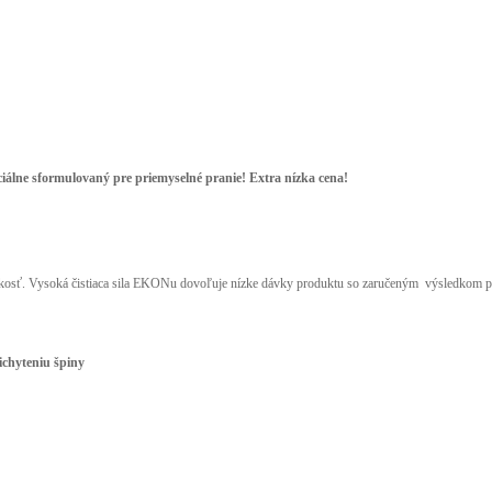
ciálne sformulovaný pre priemyselné pranie! Extra nízka cena!
kkosť. Vysoká čistiaca sila EKONu dovoľuje nízke dávky produktu so zaručeným výsledkom p
ichyteniu špiny