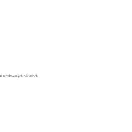
ri redukovaných nákladoch.