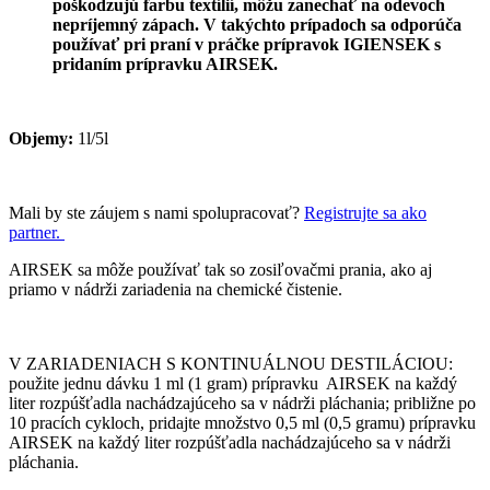
poškodzujú farbu textílií, môžu zanechať na odevoch
nepríjemný zápach. V takýchto prípadoch sa odporúča
používať pri praní v práčke prípravok IGIENSEK s
pridaním prípravku AIRSEK.
Objemy:
1l/5l
Mali by ste záujem s nami spolupracovať?
Registrujte sa ako
partner.
AIRSEK sa môže používať tak so zosiľovačmi prania, ako aj
priamo v nádrži zariadenia na chemické čistenie.
V ZARIADENIACH S KONTINUÁLNOU DESTILÁCIOU:
použite jednu dávku 1 ml (1 gram) prípravku AIRSEK na každý
liter rozpúšťadla nachádzajúceho sa v nádrži pláchania; približne po
10 pracích cykloch, pridajte množstvo 0,5 ml (0,5 gramu) prípravku
AIRSEK na každý liter rozpúšťadla nachádzajúceho sa v nádrži
pláchania.