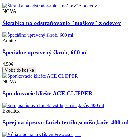
NOVA
Škrabka na odstraňovanie "moškov" z odevov
Amitex
Špeciálne upravený škrob, 600 ml
4,50€
Vložiť do košíka
NOVA
Sponkovacie kliešte ACE CLIPPER
Egualtex
Sprej na úpravu farieb textilu,semišu,kože, 400 ml