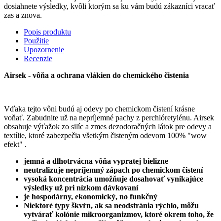
dosiahnete výsledky, kvôli ktorým sa ku vám budú zákazníci vracať
zas a znova.
Popis produktu
Použitie
Upozornenie
Recenzie
Airsek - vôňa a ochrana vlákien do chemického čistenia
Vďaka tejto vôni budú aj odevy po chemickom čistení krásne
voňať. Zabudnite už na nepríjemné pachy z perchlóretylénu. Airsek
obsahuje výťažok zo silíc a zmes dezodoračných látok pre odevy a
textílie, ktoré zabezpečia všetkým čisteným odevom 100% "wow
efekt" .
jemná a dlhotrvácna vôňa vypratej bielizne
neutralizuje nepríjemný zápach po chemickom čistení
vysoká koncentrácia umožňuje dosahovať vynikajúce
výsledky už pri nízkom dávkovaní
je hospodárny, ekonomický, no funkčný
Niektoré typy škvŕn, ak sa neodstránia rýchlo, môžu
vytvárať kolónie mikroorganizmov, ktoré okrem toho, že