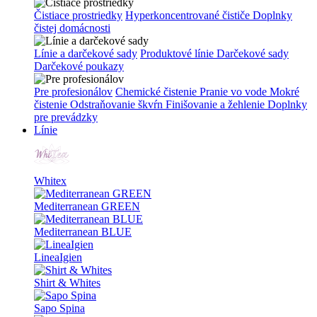
Čistiace prostriedky
Hyperkoncentrované čističe
Doplnky
čistej domácnosti
Línie a darčekové sady
Produktové línie
Darčekové sady
Darčekové poukazy
Pre profesionálov
Chemické čistenie
Pranie vo vode
Mokré
čistenie
Odstraňovanie škvŕn
Finišovanie a žehlenie
Doplnky
pre prevádzky
Línie
Whitex
Mediterranean GREEN
Mediterranean BLUE
LineaIgien
Shirt & Whites
Sapo Spina