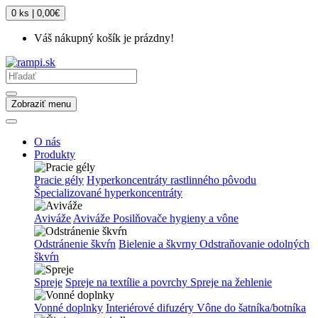
0 ks | 0,00€
Váš nákupný košík je prázdny!
Zobraziť menu
O nás
Produkty
Pracie gély
Hyperkoncentráty rastlinného pôvodu
Špecializované hyperkoncentráty
Aviváže
Aviváže
Posilňovače hygieny a vône
Odstránenie škvŕn
Bielenie a škvrny
Odstraňovanie odolných
škvŕn
Spreje
Spreje na textílie a povrchy
Spreje na žehlenie
Vonné doplnky
Interiérové difuzéry
Vône do šatníka/botníka