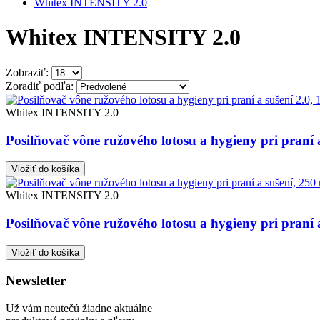
Whitex INTENSITY 2.0
Whitex INTENSITY 2.0
Zobraziť:
Zoradiť podľa:
Whitex INTENSITY 2.0
Posilňovač vône ružového lotosu a hygieny pri praní a 
Vložiť do košíka
Whitex INTENSITY 2.0
Posilňovač vône ružového lotosu a hygieny pri praní 
Vložiť do košíka
Newsletter
Už vám neutečú žiadne aktuálne