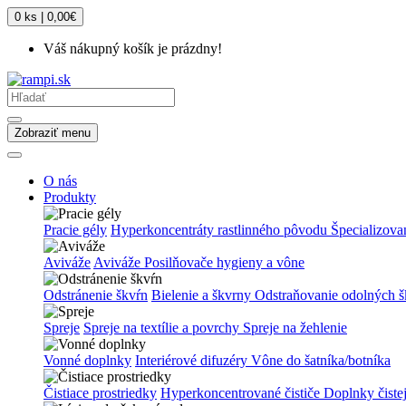
0 ks | 0,00€
Váš nákupný košík je prázdny!
Zobraziť menu
O nás
Produkty
Pracie gély
Hyperkoncentráty rastlinného pôvodu
Špecializova
Aviváže
Aviváže
Posilňovače hygieny a vône
Odstránenie škvŕn
Bielenie a škvrny
Odstraňovanie odolných š
Spreje
Spreje na textílie a povrchy
Spreje na žehlenie
Vonné doplnky
Interiérové difuzéry
Vône do šatníka/botníka
Čistiace prostriedky
Hyperkoncentrované čističe
Doplnky čiste