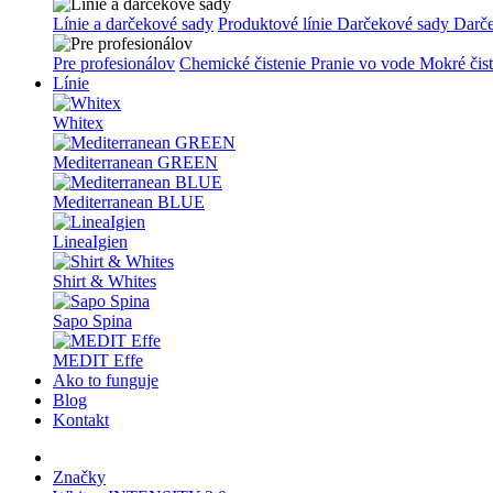
Línie a darčekové sady
Produktové línie
Darčekové sady
Darč
Pre profesionálov
Chemické čistenie
Pranie vo vode
Mokré čis
Línie
Whitex
Mediterranean GREEN
Mediterranean BLUE
LineaIgien
Shirt & Whites
Sapo Spina
MEDIT Effe
Ako to funguje
Blog
Kontakt
Značky