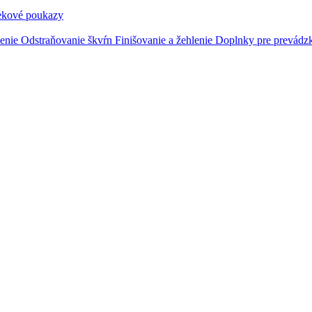
ekové poukazy
tenie
Odstraňovanie škvŕn
Finišovanie a žehlenie
Doplnky pre prevádz