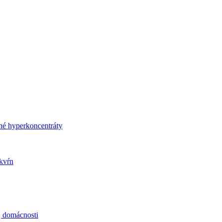
né hyperkoncentráty
kvŕn
j domácnosti