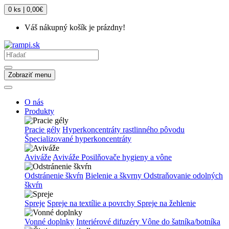
0 ks | 0,00€
Váš nákupný košík je prázdny!
Zobraziť menu
O nás
Produkty
Pracie gély
Hyperkoncentráty rastlinného pôvodu
Špecializované hyperkoncentráty
Aviváže
Aviváže
Posilňovače hygieny a vône
Odstránenie škvŕn
Bielenie a škvrny
Odstraňovanie odolných
škvŕn
Spreje
Spreje na textílie a povrchy
Spreje na žehlenie
Vonné doplnky
Interiérové difuzéry
Vône do šatníka/botníka