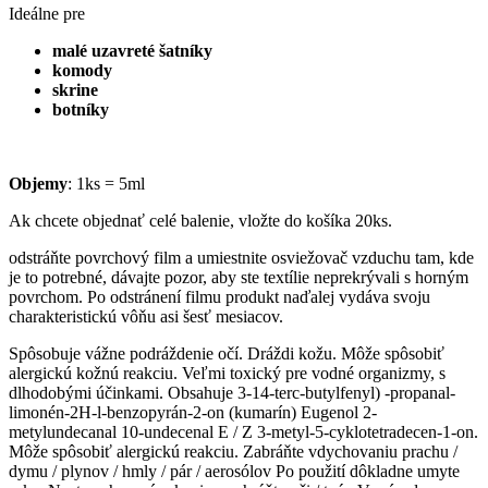
Ideálne pre
malé uzavreté šatníky
komody
skrine
botníky
Objemy
: 1ks = 5ml
Ak chcete objednať celé balenie, vložte do košíka 20ks.
odstráňte povrchový film a umiestnite osviežovač vzduchu tam, kde
je to potrebné, dávajte pozor, aby ste textílie neprekrývali s horným
povrchom. Po odstránení filmu produkt naďalej vydáva svoju
charakteristickú vôňu asi šesť mesiacov.
Spôsobuje vážne podráždenie očí. Dráždi kožu. Môže spôsobiť
alergickú kožnú reakciu. Veľmi toxický pre vodné organizmy, s
dlhodobými účinkami. Obsahuje 3-14-terc-butylfenyl) -propanal-
limonén-2H-l-benzopyrán-2-on (kumarín) Eugenol 2-
metylundecanal 10-undecenal E / Z 3-metyl-5-cyklotetradecen-1-on.
Môže spôsobiť alergickú reakciu. Zabráňte vdychovaniu prachu /
dymu / plynov / hmly / pár / aerosólov Po použití dôkladne umyte