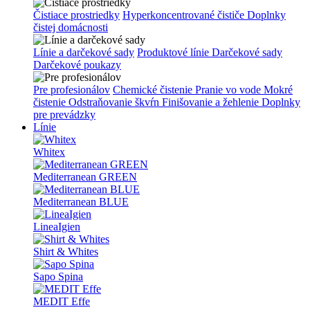
Čistiace prostriedky
Hyperkoncentrované čističe
Doplnky
čistej domácnosti
Línie a darčekové sady
Produktové línie
Darčekové sady
Darčekové poukazy
Pre profesionálov
Chemické čistenie
Pranie vo vode
Mokré
čistenie
Odstraňovanie škvŕn
Finišovanie a žehlenie
Doplnky
pre prevádzky
Línie
Whitex
Mediterranean GREEN
Mediterranean BLUE
LineaIgien
Shirt & Whites
Sapo Spina
MEDIT Effe