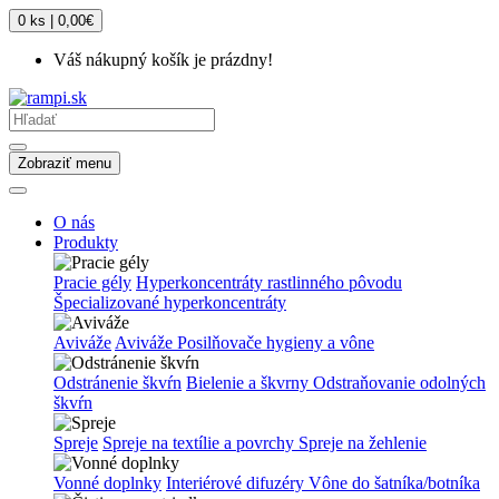
0 ks | 0,00€
Váš nákupný košík je prázdny!
Zobraziť menu
O nás
Produkty
Pracie gély
Hyperkoncentráty rastlinného pôvodu
Špecializované hyperkoncentráty
Aviváže
Aviváže
Posilňovače hygieny a vône
Odstránenie škvŕn
Bielenie a škvrny
Odstraňovanie odolných
škvŕn
Spreje
Spreje na textílie a povrchy
Spreje na žehlenie
Vonné doplnky
Interiérové difuzéry
Vône do šatníka/botníka