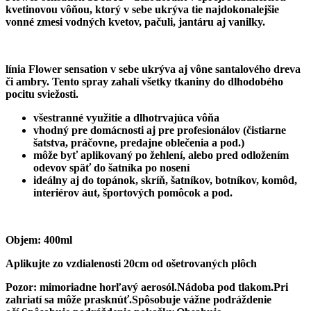
kvetinovou vôňou, ktorý v sebe ukrýva tie najdokonalejšie
vonné zmesi vodných kvetov, pačuli, jantáru aj vanilky.
línia Flower sensation v sebe ukrýva aj vône santalového dreva
či ambry. Tento spray zahalí všetky tkaniny do dlhodobého
pocitu sviežosti.
všestranné využitie a dlhotrvajúca vôňa
vhodný pre domácnosti aj pre profesionálov (čistiarne
šatstva, práčovne, predajne oblečenia a pod.)
môže byť aplikovaný po žehlení, alebo pred odložením
odevov späť do šatníka po nosení
ideálny aj do topánok, skríň, šatníkov, botníkov, komôd,
interiérov áut, športových pomôcok a pod.
Objem:
400ml
Aplikujte zo vzdialenosti 20cm od ošetrovaných plôch
Pozor: mimoriadne horľavý aerosól.Nádoba pod tlakom.Pri
zahriatí sa môže prasknúť.Spôsobuje vážne podráždenie