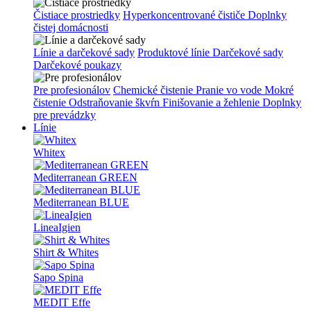
Čistiace prostriedky
Hyperkoncentrované čističe
Doplnky
čistej domácnosti
Línie a darčekové sady
Produktové línie
Darčekové sady
Darčekové poukazy
Pre profesionálov
Chemické čistenie
Pranie vo vode
Mokré
čistenie
Odstraňovanie škvŕn
Finišovanie a žehlenie
Doplnky
pre prevádzky
Línie
Whitex
Mediterranean GREEN
Mediterranean BLUE
LineaIgien
Shirt & Whites
Sapo Spina
MEDIT Effe