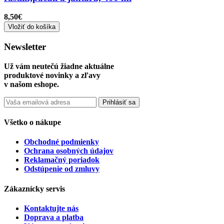
8,50€
Vložiť do košíka
Newsletter
Už vám neutečú žiadne aktuálne
produktové novinky a zľavy
v našom eshope.
Prihlásiť sa
Všetko o nákupe
Obchodné podmienky
Ochrana osobných údajov
Reklamačný poriadok
Odstúpenie od zmluvy
Zákaznícky servis
Kontaktujte nás
Doprava a platba