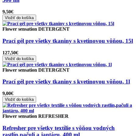
9,50€
Vložiť do košíka
Flower sensation DETERGENT
Prací gél pre všetky tkaniny s kvetinovou vôňou, 15l
127,50€
Vložiť do košíka
Flower sensation DETERGENT
Prací gél pre všetky tkaniny s kvetinovou vôňou, 1l
9,00€
Vložiť do košíka
Flower sensation REFRESHER
Refresher pre všetky textílie s vôňou vodných
rastlín,pačuli a jantáru, 400 ml