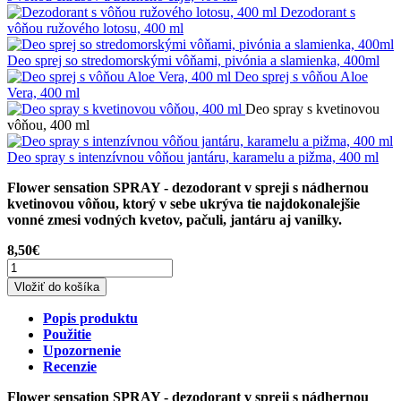
Dezodorant s
vôňou ružového lotosu, 400 ml
Deo sprej so stredomorskými vôňami, pivónia a slamienka, 400ml
Deo sprej s vôňou Aloe
Vera, 400 ml
Deo spray s kvetinovou
vôňou, 400 ml
Deo spray s intenzívnou vôňou jantáru, karamelu a pižma, 400 ml
Flower sensation SPRAY - dezodorant v spreji s nádhernou
kvetinovou vôňou, ktorý v sebe ukrýva tie najdokonalejšie
vonné zmesi vodných kvetov, pačuli, jantáru aj vanilky.
8,50€
Vložiť do košíka
Popis produktu
Použitie
Upozornenie
Recenzie
Flower sensation SPRAY - dezodorant v spreji s nádhernou