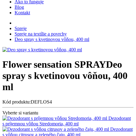
Ako to funguje
Blog
Kontakt
Spreje
Spreje na textílie a povrchy
Deo spray s kvetinovou vôňou, 400 ml
Flower sensation SPRAY
Deo
spray s kvetinovou vôňou, 400
ml
Kód produktu:DEFLOS4
Vyberte si variantu
Dezodorant
s príjemnou vôňou Stredomoria, 400 ml
Dezodorant
s vôňou citrusov a zeleného čaju, 400 ml