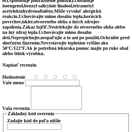
očí.Spôsobuje podráždenie pokožky.Obsahuje
isoeugenol,benzyl salicylate linalool,tetrametyl
acetyloktahydronaftalény.Môže vyvolať alergickú
reakciu.Uchovávajte mimo dosahu tepla,horúcich
povrchov,iskier,otvoreného ohňa a iných zdrojov
zapálenia.Zákaz fajčiť.Nestriekajte do otvoreného ohňa alebo
na iný zdroj tepla.Uchovávajte mimo dosahu
detí.Neprepichujte,nespaľujte a to ani po použití.Ochráňte pred
slnečným žiarením.Nevystavujte teplotám vyšším ako
50°C/122°F.Ak je potrebná lekárska pomoc majte po ruke obal
alebo štítok výrobku.
Napísať recenziu
Hodnotenie
Vaše meno
Vaša recenzia
Základný kód overenia
Zadajte kód do poľa nižšie