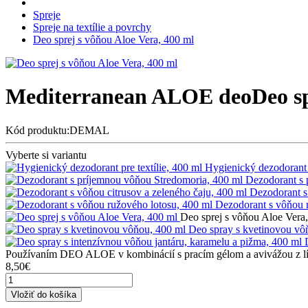
Spreje
Spreje na textílie a povrchy
Deo sprej s vôňou Aloe Vera, 400 ml
Mediterranean ALOE deo
Deo s
Kód produktu:DEMAL
Vyberte si variantu
Hygienický dezodorant p
Dezodorant s 
Dezodorant s
Dezodorant s vôňou 
Deo sprej s vôňou Aloe Vera
Deo spray s kvetinovou vô
Používaním DEO ALOE v kombinácií s pracím gélom a avivážou z lín
8,50€
Vložiť do košíka