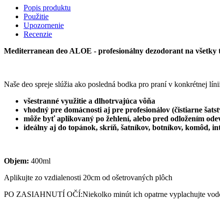
Popis produktu
Použitie
Upozornenie
Recenzie
Mediterranean deo ALOE - profesionálny dezodorant na všetky tex
Naše deo spreje slúžia ako posledná bodka pro praní v konkrétnej l
všestranné využitie a dlhotrvajúca vôňa
vhodný pre domácnosti aj pre profesionálov (čistiarne šats
môže byť aplikovaný po žehlení, alebo pred odložením ode
ideálny aj do topánok, skríň, šatníkov, botníkov, komôd, i
Objem:
400ml
Aplikujte zo vzdialenosti 20cm od ošetrovaných plôch
PO ZASIAHNUTÍ OČÍ:Niekolko minút ich opatrne vyplachujte vodou.