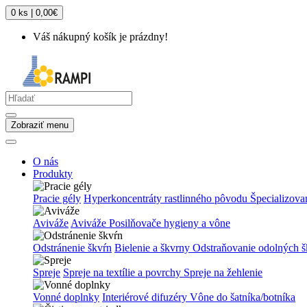
0 ks | 0,00€
Váš nákupný košík je prázdny!
Zobraziť menu
O nás
Produkty
Pracie gély
Hyperkoncentráty rastlinného pôvodu
Špecializova
Aviváže
Aviváže
Posilňovače hygieny a vône
Odstránenie škvŕn
Bielenie a škvrny
Odstraňovanie odolných š
Spreje
Spreje na textílie a povrchy
Spreje na žehlenie
Vonné doplnky
Interiérové difuzéry
Vône do šatníka/botníka