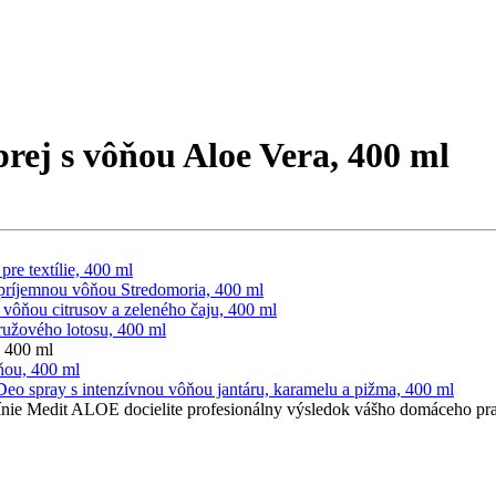
prej s vôňou Aloe Vera, 400 ml
re textílie, 400 ml
príjemnou vôňou Stredomoria, 400 ml
 vôňou citrusov a zeleného čaju, 400 ml
ružového lotosu, 400 ml
, 400 ml
ňou, 400 ml
Deo spray s intenzívnou vôňou jantáru, karamelu a pižma, 400 ml
ie Medit ALOE docielite profesionálny výsledok vášho domáceho pra