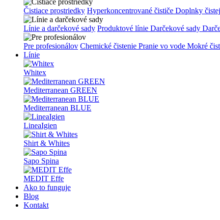
Čistiace prostriedky
Hyperkoncentrované čističe
Doplnky čiste
Línie a darčekové sady
Produktové línie
Darčekové sady
Darč
Pre profesionálov
Chemické čistenie
Pranie vo vode
Mokré čis
Línie
Whitex
Mediterranean GREEN
Mediterranean BLUE
LineaIgien
Shirt & Whites
Sapo Spina
MEDIT Effe
Ako to funguje
Blog
Kontakt