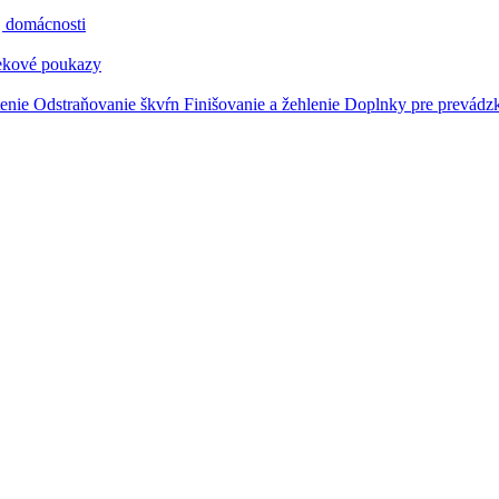
j domácnosti
ekové poukazy
tenie
Odstraňovanie škvŕn
Finišovanie a žehlenie
Doplnky pre prevádz