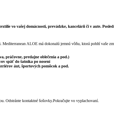
tílie vo vašej domácnosti, prevádzke, kancelárii či v aute. Posl
ínii. Mediterranean ALOE má dokonalú jemnú vôňu, ktorá pohltí vaše z
tva, práčovne, predajne oblečenia a pod.)
vov späť do šatníka po nosení
nteriérov áut, športových pomôcok a pod.
 Odstránte kontaktné šošovky.Pokračujte vo vyplachovaní.