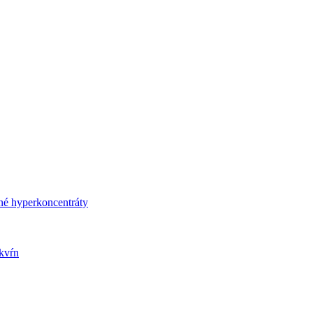
né hyperkoncentráty
kvŕn