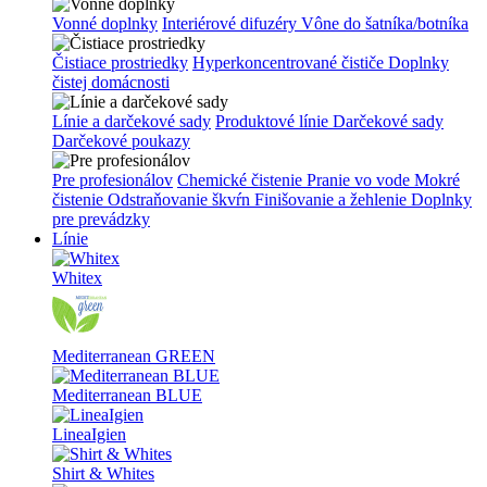
Vonné doplnky
Interiérové difuzéry
Vône do šatníka/botníka
Čistiace prostriedky
Hyperkoncentrované čističe
Doplnky
čistej domácnosti
Línie a darčekové sady
Produktové línie
Darčekové sady
Darčekové poukazy
Pre profesionálov
Chemické čistenie
Pranie vo vode
Mokré
čistenie
Odstraňovanie škvŕn
Finišovanie a žehlenie
Doplnky
pre prevádzky
Línie
Whitex
Mediterranean GREEN
Mediterranean BLUE
LineaIgien
Shirt & Whites