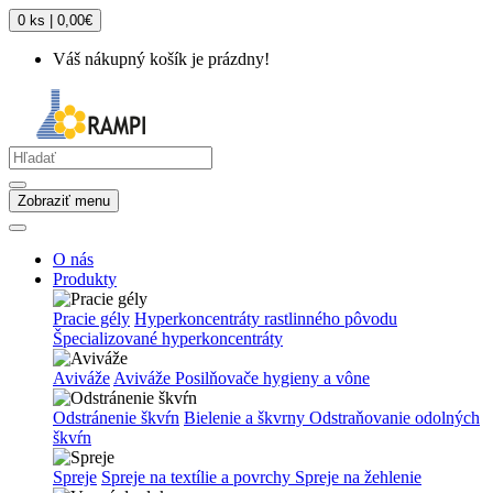
0 ks | 0,00€
Váš nákupný košík je prázdny!
Zobraziť menu
O nás
Produkty
Pracie gély
Hyperkoncentráty rastlinného pôvodu
Špecializované hyperkoncentráty
Aviváže
Aviváže
Posilňovače hygieny a vône
Odstránenie škvŕn
Bielenie a škvrny
Odstraňovanie odolných
škvŕn
Spreje
Spreje na textílie a povrchy
Spreje na žehlenie