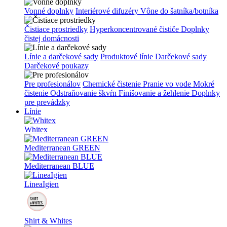
Vonné doplnky
Interiérové difuzéry
Vône do šatníka/botníka
Čistiace prostriedky
Hyperkoncentrované čističe
Doplnky
čistej domácnosti
Línie a darčekové sady
Produktové línie
Darčekové sady
Darčekové poukazy
Pre profesionálov
Chemické čistenie
Pranie vo vode
Mokré
čistenie
Odstraňovanie škvŕn
Finišovanie a žehlenie
Doplnky
pre prevádzky
Línie
Whitex
Mediterranean GREEN
Mediterranean BLUE
LineaIgien
Shirt & Whites