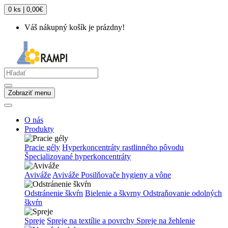
0 ks | 0,00€
Váš nákupný košík je prázdny!
Zobraziť menu
O nás
Produkty
Pracie gély
Hyperkoncentráty rastlinného pôvodu
Špecializované hyperkoncentráty
Aviváže
Aviváže
Posilňovače hygieny a vône
Odstránenie škvŕn
Bielenie a škvrny
Odstraňovanie odolných
škvŕn
Spreje
Spreje na textílie a povrchy
Spreje na žehlenie