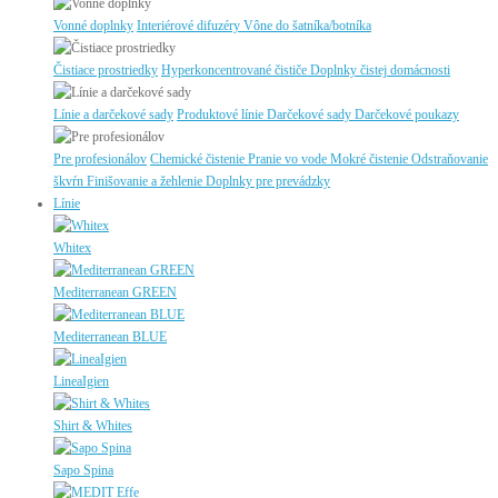
Vonné doplnky
Interiérové difuzéry
Vône do šatníka/botníka
Čistiace prostriedky
Hyperkoncentrované čističe
Doplnky čistej domácnosti
Línie a darčekové sady
Produktové línie
Darčekové sady
Darčekové poukazy
Pre profesionálov
Chemické čistenie
Pranie vo vode
Mokré čistenie
Odstraňovanie
škvŕn
Finišovanie a žehlenie
Doplnky pre prevádzky
Línie
Whitex
Mediterranean GREEN
Mediterranean BLUE
LineaIgien
Shirt & Whites
Sapo Spina