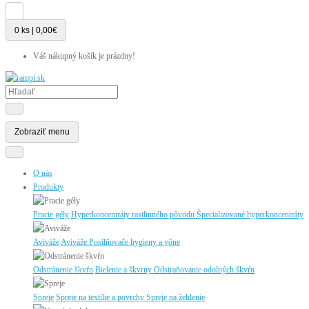
0 ks | 0,00€
Váš nákupný košík je prázdny!
Zobraziť menu
O nás
Produkty
Pracie gély
Hyperkoncentráty rastlinného pôvodu
Špecializované hyperkoncentráty
Aviváže
Aviváže
Posilňovače hygieny a vône
Odstránenie škvŕn
Bielenie a škvrny
Odstraňovanie odolných škvŕn
Spreje
Spreje na textílie a povrchy
Spreje na žehlenie