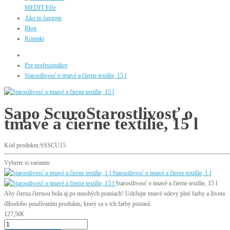
MEDIT Effe
Ako to funguje
Blog
Kontakt
Pre profesionálov
Starostlivosť o tmavé a čierne textílie, 15 l
Sapo Scuro
Starostlivosť o
tmavé a čierne textílie, 15 l
Kód produktu:SSSCU15
Vyberte si variantu
Starostlivosť o tmavé a čierne textílie, 1 l
Starostlivosť o tmavé a čierne textílie, 15 l
Aby čierna čiernou bola aj po mnohých praniach! Udržujte tmavé odevy plné farby a života
dlhodobo používaním produktu, ktorý sa o ich farby postará.
127,50€