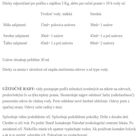
Dávky odporúčané pre práčku s náplňou 5 Kg, alebo pre ručné pranie v 10 lt vody sú:
Tvrdosť vody: mäkká
Stredná
Málo zašpinené
15ml= polovica uzáveru
30ml= 1 uzáver
Stredne zašpinené
30ml= 1 uzáver
45ml= 1 a pol uzáveru
Ťažko zašpinené
45ml= 1 a pol uzáveru
60ml= 2 uzávery
Uzáver obsahuje približne 30 ml.
Dávky sa menia v závislosti od stupňa znečistenia odevov a od typu vody.
UŽITOČNÉ RADY:
vždy postupujte podľa inštrukcií uvedených na etikete na odevoch,
predovšetkým čo sa týka teploty prania. Skontrolujte najprv odolnosť farby (stálofarebnosť)
ponorením odevu do vlažnej vody. Perte oddelene nové farebné oblečenie. Odevy perte z
opačnej strany. Odevy sušte radšej v tieni.
Spôsobuje vážne podráždenie očí. Spôsobuje podráždenie pokožky. Držte z dosahu detí.
Chráňte si oči/ tvár. Po požití: Ihneď kontaktujte Národné toxikologické centrum/ lekára. Po
zasiahnutí očí: Niekoľko minút ich opatrne vyplachujte vodou. Ak používate kontakte šošov
a ak je to možné, odstráňte ich. Pokračujte vo vyplachovaní.