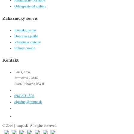
Reklamačný poriadok
Odstúpenie od zmluvy
Zákaznícky servis
Kontaktujte nás
Doprava a platba
Výmena a vrátenie
Súbory cookie
Kontakt
Lanis, s.r.o.
Jarmočná 228/62,
Stará Ľubovňa 064 01
0948 931 520
objednaj@rampi.sk
© 2026 | rampi.sk | All rights reserved.