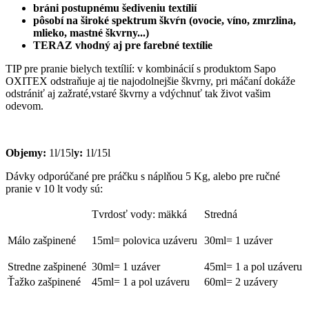
bráni postupnému šediveniu textílií
pôsobí na široké spektrum škvŕn (ovocie, víno, zmrzlina,
mlieko, mastné škvrny...)
TERAZ vhodný aj pre farebné textílie
TIP pre pranie bielych textílií: v kombinácií s produktom Sapo
OXITEX odstraňuje aj tie najodolnejšie škvrny, pri máčaní dokáže
odstrániť aj zažraté,vstaré škvrny a vdýchnuť tak život vašim
odevom.
Objemy:
1l/15l
y:
1l/15l
Dávky odporúčané pre práčku s náplňou 5 Kg, alebo pre ručné
pranie v 10 lt vody sú:
Tvrdosť vody: mäkká
Stredná
Málo zašpinené
15ml= polovica uzáveru
30ml= 1 uzáver
Stredne zašpinené
30ml= 1 uzáver
45ml= 1 a pol uzáveru
Ťažko zašpinené
45ml= 1 a pol uzáveru
60ml= 2 uzávery