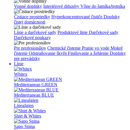
Vonné doplnky
Interiérové difuzéry
Vône do šatníka/botníka
Čistiace prostriedky
Hyperkoncentrované čističe
Doplnky
čistej domácnosti
Línie a darčekové sady
Produktové línie
Darčekové sady
Darčekové poukazy
Pre profesionálov
Chemické čistenie
Pranie vo vode
Mokré
čistenie
Odstraňovanie škvŕn
Finišovanie a žehlenie
Doplnky
pre prevádzky
Línie
Whitex
Mediterranean GREEN
Mediterranean BLUE
LineaIgien
Shirt & Whites
Sapo Spina