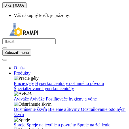
0 ks | 0,00€
Váš nákupný košík je prázdny!
Zobraziť menu
O nás
Produkty
Pracie gély
Hyperkoncentráty rastlinného pôvodu
Špecializované hyperkoncentráty
Aviváže
Aviváže
Posilňovače hygieny a vône
Odstránenie škvŕn
Bielenie a škvrny
Odstraňovanie odolných
škvŕn
Spreje
Spreje na textílie a povrchy
Spreje na žehlenie