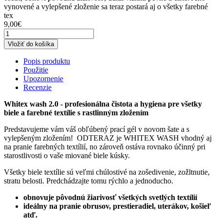
vynovené a vylepšené zloženie sa teraz postará aj o všetky farebné
tex
9,00€
Vložiť do košíka
Popis produktu
Použitie
Upozornenie
Recenzie
Whitex wash 2.0 - profesionálna čistota a hygiena pre všetky
biele a farebné textílie s rastlinným zložením
Predstavujeme vám váš obľúbený prací gél v novom šate a s
vylepšeným zložením! ODTERAZ je WHITEX WASH vhodný aj
na pranie farebných textílií, no zároveň ostáva rovnako účinný pri
starostlivosti o vaše miované biele kúsky.
Všetky biele textílie sú veľmi chúlostivé na zošedivenie, zožltnutie,
stratu belosti. Predchádzajte tomu rýchlo a jednoducho.
obnovuje pôvodnú žiarivosť všetkých svetlých textílií
ideálny na pranie obrusov, prestieradiel, uterákov, košieľ
atď.