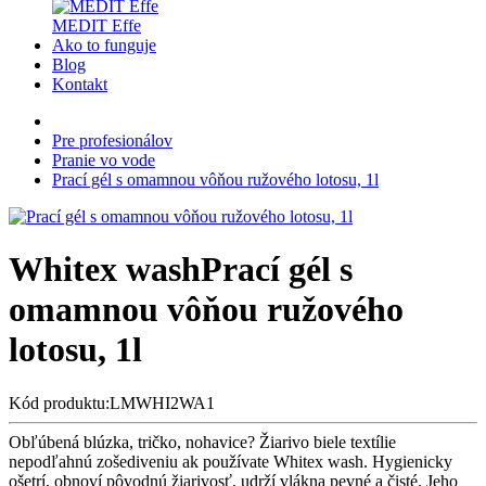
MEDIT Effe
Ako to funguje
Blog
Kontakt
Pre profesionálov
Pranie vo vode
Prací gél s omamnou vôňou ružového lotosu, 1l
Whitex wash
Prací gél s
omamnou vôňou ružového
lotosu, 1l
Kód produktu:LMWHI2WA1
Obľúbená blúzka, tričko, nohavice? Žiarivo biele textílie
nepodľahnú zošediveniu ak používate Whitex wash. Hygienicky
ošetrí, obnoví pôvodnú žiarivosť, udrží vlákna pevné a čisté. Jeho