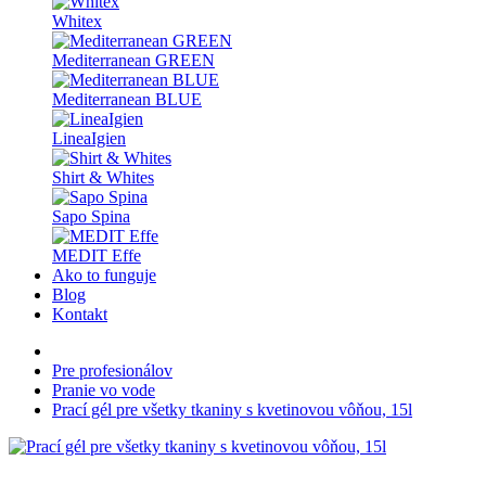
Whitex
Mediterranean GREEN
Mediterranean BLUE
LineaIgien
Shirt & Whites
Sapo Spina
MEDIT Effe
Ako to funguje
Blog
Kontakt
Pre profesionálov
Pranie vo vode
Prací gél pre všetky tkaniny s kvetinovou vôňou, 15l