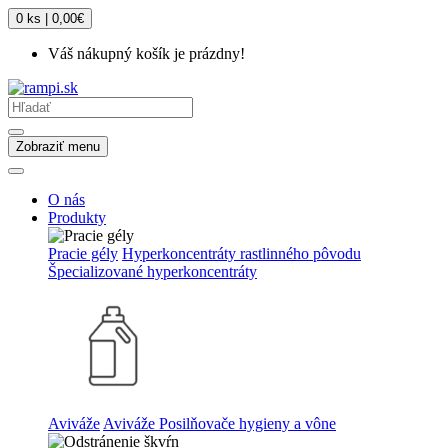
0 ks | 0,00€
Váš nákupný košík je prázdny!
Zobraziť menu
O nás
Produkty
Pracie gély
Hyperkoncentráty rastlinného pôvodu
Špecializované hyperkoncentráty
Aviváže
Aviváže
Posilňovače hygieny a vône