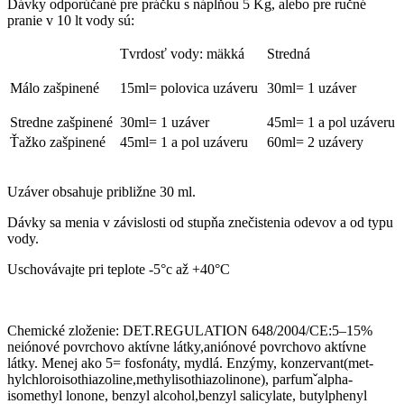
Dávky odporúčané pre práčku s náplňou 5 Kg, alebo pre ručné
pranie v 10 lt vody sú:
Tvrdosť vody: mäkká
Stredná
Málo zašpinené
15ml= polovica uzáveru
30ml= 1 uzáver
Stredne zašpinené
30ml= 1 uzáver
45ml= 1 a pol uzáveru
Ťažko zašpinené
45ml= 1 a pol uzáveru
60ml= 2 uzávery
Uzáver obsahuje približne 30 ml.
Dávky sa menia v závislosti od stupňa znečistenia odevov a od typu
vody.
Uschovávajte pri teplote -5°c až +40°C
Chemické zloženie: DET.REGULATION 648/2004/CE:5–15%
neiónové povrchovo aktívne látky,aniónové povrchovo aktívne
látky. Menej ako 5= fosfonáty, mydlá. Enzýmy, konzervant(met­
hylchloroisot­hiazoline,met­hylisothiazoli­none), parfumˇalpha-
isomethyl lonone, benzyl alcohol,benzyl salicylate, butylphenyl