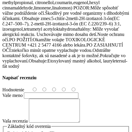
methylpropional, citronellol,cou­marin,eugenol,he­xyl
cinnamaldehyde,li­monene,linalo­mon) POZOR:Môže spôsobiť
vážne podráždenie očí.Škodlivý pre vodné organizmy s dlhodobými
účinkami. Obsahuje zmes:5-chlór-2metil-2H-izotiazol-3-ón(EC
č.247–500–7), 2-metil-2H-izotiazol-3-ón (EC č.220/239–6) 3:1,
izoeugenol,te­trametyl acetyloktahydro­naftalény: Môže vyvolať
alergickú reakciu. Uschovávajte mimo dosahu detí.Noste ochranu
očí.PO POŽITÍ:Okamžite volajte TOXIKOLOGICKÉ
CENTRUM +421 2 5477 4166 alebo lekára.PO ZASIAHNUTÍ
OČÍ:niekoľko minút opatrne vyplachujte vodou.Odstráňte
kontaktné šošovky, ak sú nasadené a ak je to možné.Pokračujte vo
vyplachovaní.Ob­sahuje:Etoxylo­vaný mastný alkohol, lauryletersul­
fát sodný
Napísať recenziu
Hodnotenie
Vaše meno
Vaša recenzia
Základný kód overenia