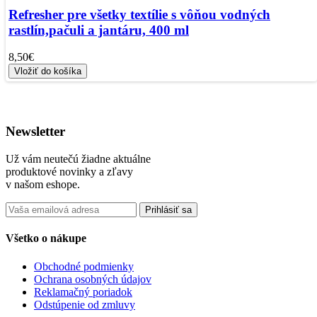
Refresher pre všetky textílie s vôňou vodných
rastlín,pačuli a jantáru, 400 ml
8,50€
Vložiť do košíka
Newsletter
Už vám neutečú žiadne aktuálne
produktové novinky a zľavy
v našom eshope.
Prihlásiť sa
Všetko o nákupe
Obchodné podmienky
Ochrana osobných údajov
Reklamačný poriadok
Odstúpenie od zmluvy