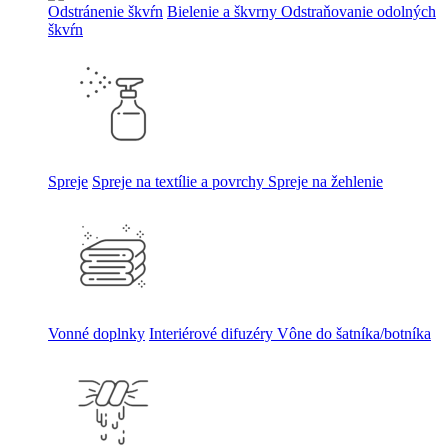
Odstránenie škvŕn
Bielenie a škvrny
Odstraňovanie odolných
škvŕn
Spreje
Spreje na textílie a povrchy
Spreje na žehlenie
Vonné doplnky
Interiérové difuzéry
Vône do šatníka/botníka