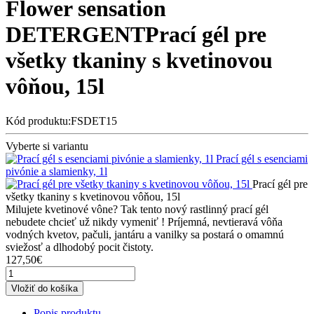
Flower sensation
DETERGENT
Prací gél pre
všetky tkaniny s kvetinovou
vôňou, 15l
Kód produktu:FSDET15
Vyberte si variantu
Prací gél s esenciami
pivónie a slamienky, 1l
Prací gél pre
všetky tkaniny s kvetinovou vôňou, 15l
Milujete kvetinové vône? Tak tento nový rastlinný prací gél
nebudete chcieť už nikdy vymeniť ! Príjemná, nevtieravá vôňa
vodných kvetov, pačuli, jantáru a vanilky sa postará o omamnú
sviežosť a dlhodobý pocit čistoty.
127,50€
Vložiť do košíka
Popis produktu