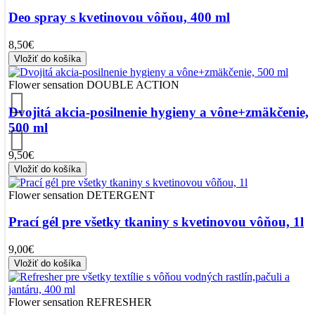
Deo spray s kvetinovou vôňou, 400 ml
8,50€
Vložiť do košíka
Flower sensation DOUBLE ACTION
Dvojitá akcia-posilnenie hygieny a vône+zmäkčenie,
500 ml
9,50€
Vložiť do košíka
Flower sensation DETERGENT
Prací gél pre všetky tkaniny s kvetinovou vôňou, 1l
9,00€
Vložiť do košíka
Flower sensation REFRESHER