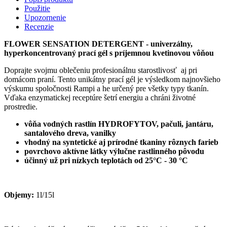
Použitie
Upozornenie
Recenzie
FLOWER SENSATION DETERGENT - univerzálny,
hyperkoncentrovaný prací gél s príjemnou kvetinovou vôňou
Doprajte svojmu oblečeniu profesionálnu starostlivosť aj pri
domácom praní. Tento unikátny prací gél je výsledkom najnovšieho
výskumu spoločnosti Rampi a he určený pre všetky typy tkanín.
Vďaka enzymatickej receptúre šetrí energiu a chráni životné
prostredie.
vôňa vodných rastlín HYDROFYTOV, pačuli, jantáru,
santalového dreva, vanilky
vhodný na syntetické aj prírodné tkaniny rôznych farieb
povrchovo aktívne látky výlučne rastlinného pôvodu
účinný už pri nízkych teplotách od 25°C - 30 °C
Objemy:
1l/15l