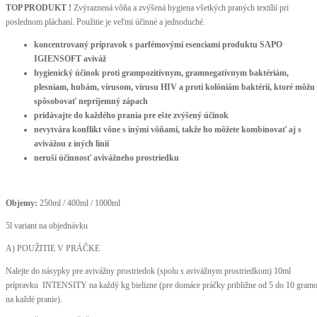
TOP PRODUKT !
Zvýraznená vôňa a zvýšená hygiena všetkých praných textílií pri
poslednom pláchaní. Použitie je veľmi účinné a jednoduché.
koncentrovaný prípravok s parfémovými esenciami produktu SAPO
IGIENSOFT aviváž
hygienický účinok proti grampozitívnym, gramnegatívnym baktériám,
plesniam, hubám, vírusom, vírusu HIV a proti kolóniám baktérií, ktoré môžu
spôsobovať nepríjemný zápach
pridávajte do každého prania pre ešte zvýšený účinok
nevytvára konflikt vône s inými vôňami, takže ho môžete kombinovať aj s
avivážou z iných línií
neruší účinnosť avivážneho prostriedku
Objemy:
250ml / 400ml / 1000ml
5l variant na objednávku
A) POUŽITIE V PRÁČKE
Nalejte do násypky pre avivážny prostriedok (spolu s avivážnym prostriedkom) 10ml
prípravku INTENSITY na každý kg bielizne (pre domáce práčky približne od 5 do 10 gram
na každé pranie).