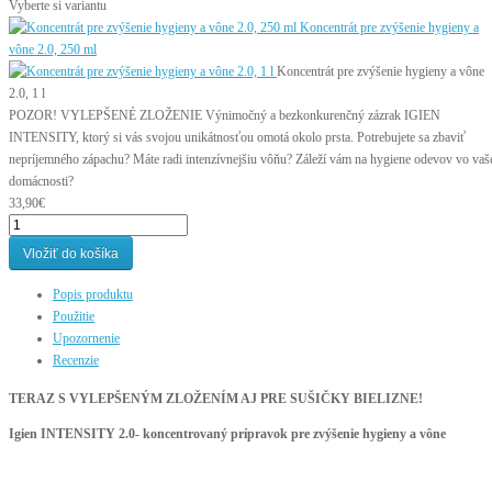
Vyberte si variantu
Koncentrát pre zvýšenie hygieny a
vône 2.0, 250 ml
Koncentrát pre zvýšenie hygieny a vône
2.0, 1 l
POZOR! VYLEPŠENÉ ZLOŽENIE Výnimočný a bezkonkurenčný zázrak IGIEN
INTENSITY, ktorý si vás svojou unikátnosťou omotá okolo prsta. Potrebujete sa zbaviť
nepríjemného zápachu? Máte radi intenzívnejšiu vôňu? Záleží vám na hygiene odevov vo vaš
domácnosti?
33,90€
Vložiť do košíka
Popis produktu
Použitie
Upozornenie
Recenzie
TERAZ S VYLEPŠENÝM ZLOŽENÍM AJ PRE SUŠIČKY BIELIZNE!
Igien INTENSITY 2.0- koncentrovaný prípravok pre zvýšenie hygieny a vône