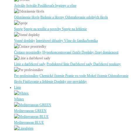
Aviváže
Aviváže
Posilňovače hygieny a vône
Odstránenie škvŕn
Bielenie a škvrny
Odstraňovanie odolných škvŕn
Spreje
Spreje na textílie a povrchy
Spreje na žehlenie
Vonné doplnky
Interiérové difuzéry
Vône do šatníka/botníka
Čistiace prostriedky
Hyperkoncentrované čističe
Doplnky čistej domácnosti
Línie a darčekové sady
Produktové línie
Darčekové sady
Darčekové poukazy
Pre profesionálov
Chemické čistenie
Pranie vo vode
Mokré čistenie
Odstraňovanie
škvŕn
Finišovanie a žehlenie
Doplnky pre prevádzky
Línie
Whitex
Mediterranean GREEN
Mediterranean BLUE