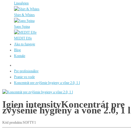
LineaIgien
Shirt & Whites
Sapo Spina
MEDIT Effe
Ako to funguje
Blog
Kontakt
Pre profesionálov
Pranie vo vode
Koncentrát pre zvýšenie hygieny a vône 2.0, 1 l
Igien intensity
Koncentrát pre
zvýšenie hygieny a vône 2.0, 1 l
Kód produktu:SOFTY1