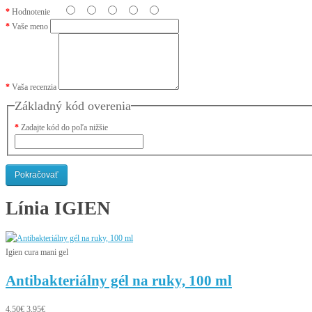
Hodnotenie
Vaše meno
Vaša recenzia
Základný kód overenia
Zadajte kód do poľa nižšie
Pokračovať
Línia
IGIEN
Igien cura mani gel
Antibakteriálny gél na ruky, 100 ml
4,50€
3,95€