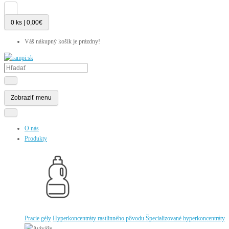
0 ks | 0,00€
Váš nákupný košík je prázdny!
Zobraziť menu
O nás
Produkty
Pracie gély
Hyperkoncentráty rastlinného pôvodu
Špecializované hyperkoncentráty