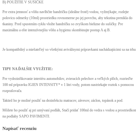
B) POUŽITIE V SUŠIČKE
Pre extra jemnosť a vôňu navlhčite handričku (ideálne froté) vodou, vyžmýkajte, rozlejte
polovicu odmerky (10ml) prostriedku rovnomerne po jej povrchu, aby tekutina prenikla do
tkaniny. Pred spustením cyklu vložte handričku so zvyškom bielizne do sušičky. Pre
maximálnu a ešte intenzívnejšiu vôňu a hygienu skombinujte postup A aj B.
Je kompatibilný a miešateľný so všetkými avivážnymi prípravkami nachádzajúcimi sa na trhu
TIPY NA ĎALŠIE VYUŽITIE:
Pre vydezinfikovanie interiéru automobilov, zvieracích pelechov a veľkých plôch, rozrieďte
100 ml prípravku IGIEN INTENSITY* v 1 litri vody, potom nastriekajte roztok s pomocou
rozprašovača.
Taktiež ho je možné použiť na dezinfekciu matracov, závesov, záclon, topánok a pod.
Môžete ho použiť aj pri umývaní podláh, Stačí pridať 100ml do vedra s vodou a prostriedko
na podlahy SAPO PAVIMENTI.
Napísať recenziu