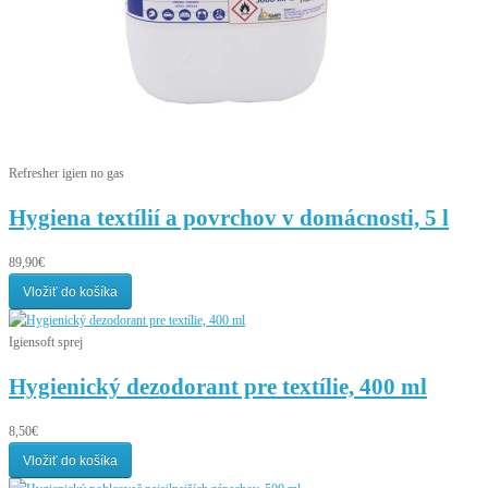
Refresher igien no gas
Hygiena textílií a povrchov v domácnosti, 5 l
89,90€
Vložiť do košíka
Igiensoft sprej
Hygienický dezodorant pre textílie, 400 ml
8,50€
Vložiť do košíka