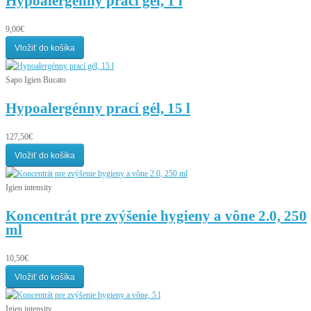
Hypoalergénny prací gél, 1 l
9,00€
Vložiť do košíka
Sapo Igien Bucato
Hypoalergénny prací gél, 15 l
127,50€
Vložiť do košíka
Igien intensity
Koncentrát pre zvýšenie hygieny a vône 2.0, 250
ml
10,50€
Vložiť do košíka
Igien intensity