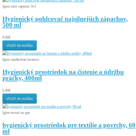
Igien odor capturer 3v1
Hygienický pohlcovač najsilnejších zápachov,
500 ml
9,90€
Vložiť do košíka
Igien care&clean lavatrice
Hygienický prostriedok na čistenie a údržbu
práčky, 400ml
6,90€
Vložiť do košíka
Igien tessuti no gas
hygienický prostriedok pre textílie a povrchy, 60
ml