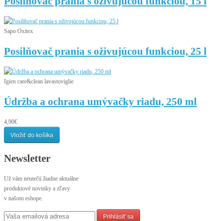
Posilňovač prania s oživujúcou funkciou, 15 l
Sapo Oxitex
Posilňovač prania s oživujúcou funkciou, 25 l
Igien care&clean lavastoviglie
Údržba a ochrana umývačky riadu, 250 ml
4,90€
Vložiť do košíka
Newsletter
Už vám neutečú žiadne aktuálne
produktové novinky a zľavy
v našom eshope.
Prihlásiť sa