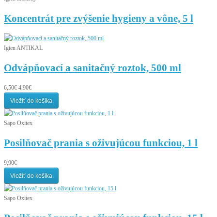
Koncentrát pre zvýšenie hygieny a vône, 5 l
Igien ANTIKAL
Odvápňovací a sanitačný roztok, 500 ml
6,50€
4,90€
Vložiť do košíka
Sapo Oxitex
Posilňovač prania s oživujúcou funkciou, 1 l
9,90€
Vložiť do košíka
Sapo Oxitex