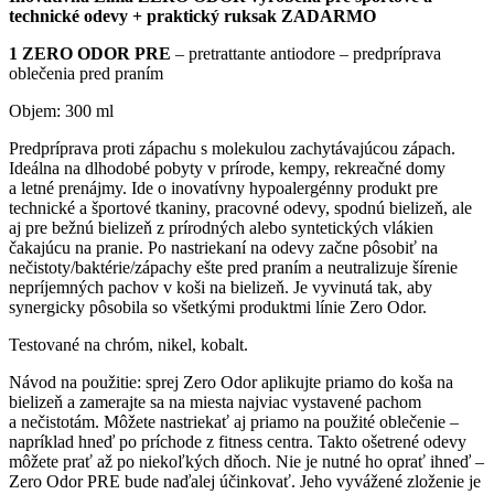
technické odevy + praktický ruksak ZADARMO
1 ZERO ODOR PRE
– pretrattante antiodore – predpríprava
oblečenia pred praním
Objem: 300 ml
Predpríprava proti zápachu s molekulou zachytávajúcou zápach.
Ideálna na dlhodobé pobyty v prírode, kempy, rekreačné domy
a letné prenájmy. Ide o inovatívny hypoalergénny produkt pre
technické a športové tkaniny, pracovné odevy, spodnú bielizeň, ale
aj pre bežnú bielizeň z prírodných alebo syntetických vlákien
čakajúcu na pranie. Po nastriekaní na odevy začne pôsobiť na
nečistoty/baktérie/zápachy ešte pred praním a neutralizuje šírenie
nepríjemných pachov v koši na bielizeň. Je vyvinutá tak, aby
synergicky pôsobila so všetkými produktmi línie Zero Odor.
Testované na chróm, nikel, kobalt.
Návod na použitie: sprej Zero Odor aplikujte priamo do koša na
bielizeň a zamerajte sa na miesta najviac vystavené pachom
a nečistotám. Môžete nastriekať aj priamo na použité oblečenie –
napríklad hneď po príchode z fitness centra. Takto ošetrené odevy
môžete prať až po niekoľkých dňoch. Nie je nutné ho oprať ihneď –
Zero Odor PRE bude naďalej účinkovať. Jeho vyvážené zloženie je