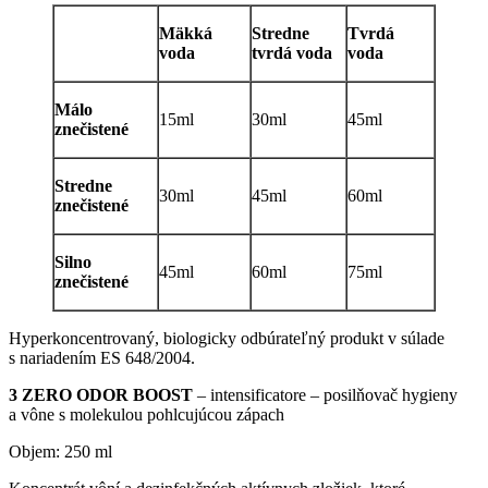
Mäkká
Stredne
Tvrdá
voda
tvrdá voda
voda
Málo
15ml
30ml
45ml
znečistené
Stredne
30ml
45ml
60ml
znečistené
Silno
45ml
60ml
75ml
znečistené
Hyperkoncentrovaný, biologicky odbúrateľný produkt v súlade
s nariadením ES 648/2004.
3 ZERO ODOR BOOST
– intensificatore – posilňovač hygieny
a vône s molekulou pohlcujúcou zápach
Objem: 250 ml