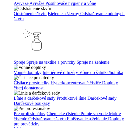
Aviváže
Aviváže
Posilňovače hygieny a vône
Odstránenie škvŕn
Bielenie a škvrny
Odstraňovanie odolných
škvŕn
Spreje
Spreje na textílie a povrchy
Spreje na žehlenie
Vonné doplnky
Interiérové difuzéry
Vône do šatníka/botníka
Čistiace prostriedky
Hyperkoncentrované čističe
Doplnky
čistej domácnosti
Línie a darčekové sady
Produktové línie
Darčekové sady
Darčekové poukazy
Pre profesionálov
Chemické čistenie
Pranie vo vode
Mokré
čistenie
Odstraňovanie škvŕn
Finišovanie a žehlenie
Doplnky
pre prevádzky