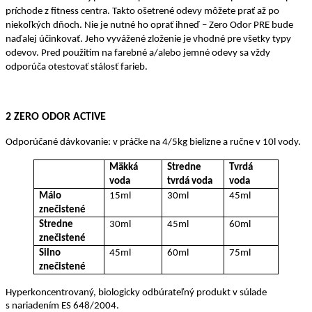
príchode z fitness centra. Takto ošetrené odevy môžete prať až po
niekoľkých dňoch. Nie je nutné ho oprať ihneď – Zero Odor PRE bude
naďalej účinkovať. Jeho vyvážené zloženie je vhodné pre všetky typy
odevov. Pred použitím na farebné a/alebo jemné odevy sa vždy
odporúča otestovať stálosť farieb.
2 ZERO ODOR ACTIVE
Odporúčané dávkovanie: v práčke na 4/5kg bielizne a ručne v 10l vody.
Mäkká
Stredne
Tvrdá
voda
tvrdá voda
voda
Málo
15ml
30ml
45ml
znečistené
Stredne
30ml
45ml
60ml
znečistené
Silno
45ml
60ml
75ml
znečistené
Hyperkoncentrovaný, biologicky odbúrateľný produkt v súlade
s nariadením ES 648/2004.