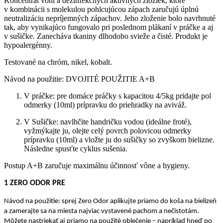
Koncentrát vôní a dezinfekčných aktívnych zložiek, ktoré
v kombinácii s molekulou pohlcujúcou zápach zaručujú úplnú
neutralizáciu nepríjemných zápachov. Jeho zloženie bolo navrhnuté
tak, aby vynikajúco fungovalo pri poslednom plákaní v práčke a aj
v sušičke. Zanecháva tkaniny dlhodobo svieže a čisté. Produkt je
hypoalergénny.
Testované na chróm, nikel, kobalt.
Návod na použitie: DVOJITÉ POUŽITIE A+B
V práčke: pre domáce práčky s kapacitou 4/5kg pridajte pol
odmerky (10ml) prípravku do priehradky na aviváž.
V Sušičke: navlhčite handričku vodou (ideálne froté),
vyžmýkajte ju, olejte celý povrch polovicou odmerky
prípravku (10ml) a vložte ju do sušičky so zvyškom bielizne.
Následne spusťte cyklus sušenia.
Postup A+B zaručuje maximálnu účinnosť vône a hygieny.
1 ZERO ODOR PRE
Návod na použitie: sprej Zero Odor aplikujte priamo do koša na bielizeň
a zamerajte sa na miesta najviac vystavené pachom a nečistotám.
Môžete nastriekať aj priamo na použité oblečenie – napríklad hneď po