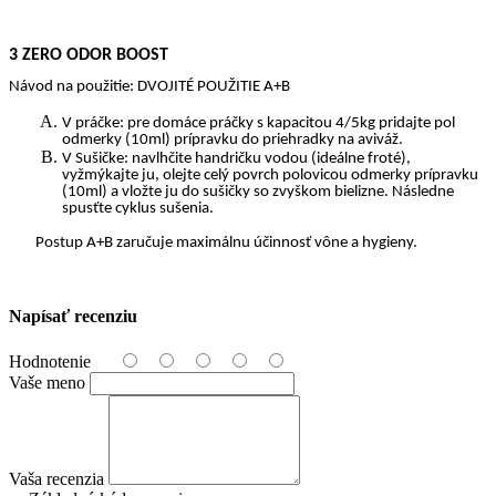
3 ZERO ODOR BOOST
Návod na použitie: DVOJITÉ POUŽITIE A+B
V práčke: pre domáce práčky s kapacitou 4/5kg pridajte pol
odmerky (10ml) prípravku do priehradky na aviváž.
V Sušičke: navlhčite handričku vodou (ideálne froté),
vyžmýkajte ju, olejte celý povrch polovicou odmerky prípravku
(10ml) a vložte ju do sušičky so zvyškom bielizne. Následne
spusťte cyklus sušenia.
Postup A+B zaručuje maximálnu účinnosť vône a hygieny.
Napísať recenziu
Hodnotenie
Vaše meno
Vaša recenzia