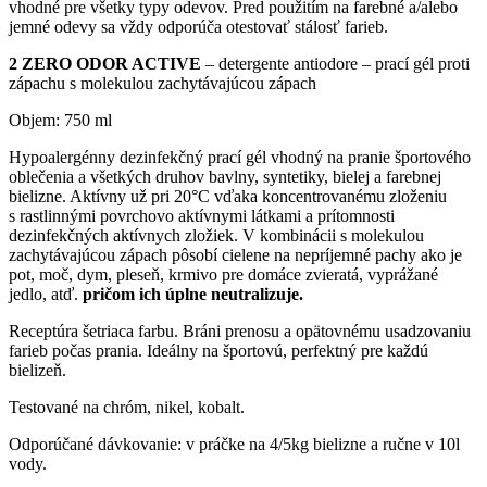
vhodné pre všetky typy odevov. Pred použitím na farebné a/alebo
jemné odevy sa vždy odporúča otestovať stálosť farieb.
2 ZERO ODOR ACTIVE
– detergente antiodore – prací gél proti
zápachu s molekulou zachytávajúcou zápach
Objem: 750 ml
Hypoalergénny dezinfekčný prací gél vhodný na pranie športového
oblečenia a všetkých druhov bavlny, syntetiky, bielej a farebnej
bielizne. Aktívny už pri 20°C vďaka koncentrovanému zloženiu
s rastlinnými povrchovo aktívnymi látkami a prítomnosti
dezinfekčných aktívnych zložiek. V kombinácii s molekulou
zachytávajúcou zápach pôsobí cielene na nepríjemné pachy ako je
pot, moč, dym, pleseň, krmivo pre domáce zvieratá, vyprážané
jedlo, atď.
pričom ich úplne neutralizuje.
Receptúra šetriaca farbu. Bráni prenosu a opätovnému usadzovaniu
farieb počas prania. Ideálny na športovú, perfektný pre každú
bielizeň.
Testované na chróm, nikel, kobalt.
Odporúčané dávkovanie: v práčke na 4/5kg bielizne a ručne v 10l
vody.