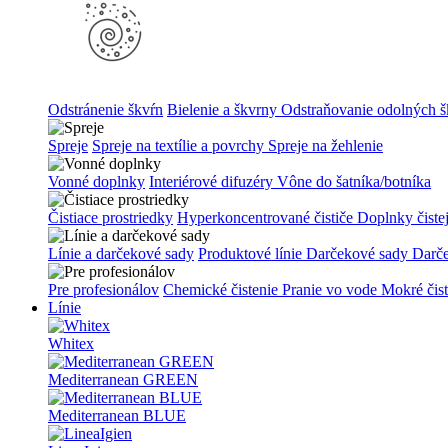
Odstránenie škvŕn
Bielenie a škvrny
Odstraňovanie odolných š
Spreje
Spreje na textílie a povrchy
Spreje na žehlenie
Vonné doplnky
Interiérové difuzéry
Vône do šatníka/botníka
Čistiace prostriedky
Hyperkoncentrované čističe
Doplnky čiste
Línie a darčekové sady
Produktové línie
Darčekové sady
Darč
Pre profesionálov
Chemické čistenie
Pranie vo vode
Mokré čis
Línie
Whitex
Mediterranean GREEN
Mediterranean BLUE