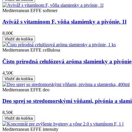
Mediterranean EFFE softener
Aviváž s vitamínom F, vôňa slamienky a pivónie, 1l
8,00€
Vložiť do košíka
Mediterranean EFFE celllulosa
Čisto prírodná celulózová aróma slamienky a pivónie,
4,50€
Vložiť do košíka
Mediterranean EFFE deo
Deo sprej so stredomorskými vôňami, pivónia a slam
8,50€
Vložiť do košíka
Mediterranean EFFE intensity