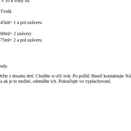
v 10 lt vody sú:
Tvrdá
45ml= 1 a pol uzáveru
60ml= 2 uzávery
75ml= 2 a pol uzáveru
vody.
e z dosahu detí. Chráňte si oči/ tvár. Po požití: Ihneď kontaktujte Ná
a ak je to možné, odstráňte ich. Pokračujte vo vyplachovaní.