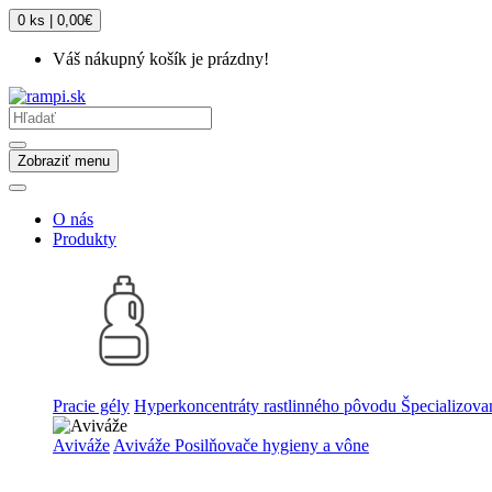
0 ks | 0,00€
Váš nákupný košík je prázdny!
Zobraziť menu
O nás
Produkty
Pracie gély
Hyperkoncentráty rastlinného pôvodu
Špecializova
Aviváže
Aviváže
Posilňovače hygieny a vône