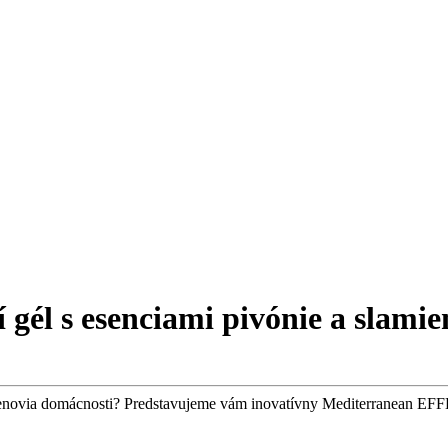
 gél s esenciami pivónie a slamie
i členovia domácnosti? Predstavujeme vám inovatívny Mediterranean E