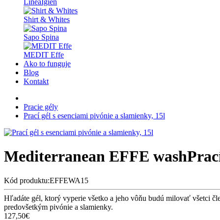
LineaIgien
Shirt & Whites
Sapo Spina
MEDIT Effe
Ako to funguje
Blog
Kontakt
Pracie gély
Prací gél s esenciami pivónie a slamienky, 15l
Mediterranean EFFE wash
Prací
Kód produktu:EFFEWA15
Hľadáte gél, ktorý vyperie všetko a jeho vôňu budú milovať všetc
predovšetkým pivónie a slamienky.
127,50€