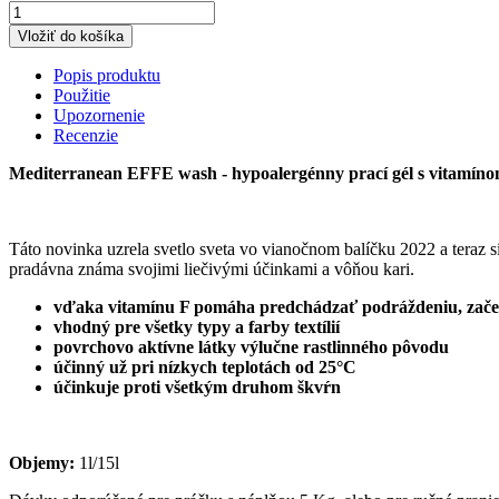
Vložiť do košíka
Popis produktu
Použitie
Upozornenie
Recenzie
Mediterranean EFFE wash - hypoalergénny prací gél s vitamíno
Táto novinka uzrela svetlo sveta vo vianočnom balíčku 2022 a teraz si
pradávna známa svojimi liečivými účinkami a vôňou kari.
vďaka vitamínu F pomáha predchádzať podráždeniu, zače
vhodný pre všetky typy a farby textílií
povrchovo aktívne látky výlučne rastlinného pôvodu
účinný už pri nízkych teplotách od 25°C
účinkuje proti všetkým druhom škvŕn
Objemy:
1l/15l