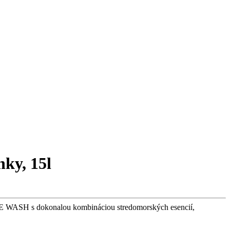
nky, 15l
FFE WASH s dokonalou kombináciou stredomorských esencií,