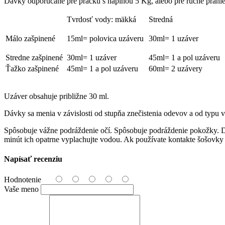
Dávky odporúčané pre práčku s náplňou 5 Kg, alebo pre ručné pranie 
Tvrdosť vody: mäkká
Stredná
Málo zašpinené
15ml= polovica uzáveru
30ml= 1 uzáver
Stredne zašpinené
30ml= 1 uzáver
45ml= 1 a pol uzáveru
Ťažko zašpinené
45ml= 1 a pol uzáveru
60ml= 2 uzávery
Uzáver obsahuje približne 30 ml.
Dávky sa menia v závislosti od stupňa znečistenia odevov a od typu 
Spôsobuje vážne podráždenie očí. Spôsobuje podráždenie pokožky. Držt
minút ich opatrne vyplachujte vodou. Ak používate kontakte šošovky 
Napísať recenziu
Hodnotenie
Vaše meno