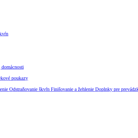
kvŕn
j domácnosti
ekové poukazy
tenie
Odstraňovanie škvŕn
Finišovanie a žehlenie
Doplnky pre prevádz