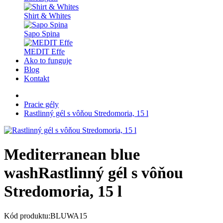
Shirt & Whites
Sapo Spina
MEDIT Effe
Ako to funguje
Blog
Kontakt
Pracie gély
Rastlinný gél s vôňou Stredomoria, 15 l
Mediterranean blue
wash
Rastlinný gél s vôňou
Stredomoria, 15 l
Kód produktu:BLUWA15