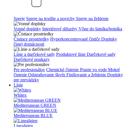
Spreje
Spreje na textílie a povrchy
Spreje na žehlenie
Vonné doplnky
Interiérové difuzéry
Vône do šatníka/botníka
Čistiace prostriedky
Hyperkoncentrované čističe
Doplnky
čistej domácnosti
Línie a darčekové sady
Produktové línie
Darčekové sady
Darčekové poukazy
Pre profesionálov
Chemické čistenie
Pranie vo vode
Mokré
čistenie
Odstraňovanie škvŕn
Finišovanie a žehlenie
Doplnky
pre prevádzky
Línie
Whitex
Mediterranean GREEN
Mediterranean BLUE
LineaIgien