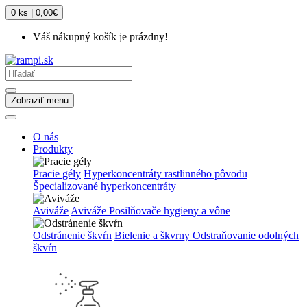
0 ks | 0,00€
Váš nákupný košík je prázdny!
Zobraziť menu
O nás
Produkty
Pracie gély
Hyperkoncentráty rastlinného pôvodu
Špecializované hyperkoncentráty
Aviváže
Aviváže
Posilňovače hygieny a vône
Odstránenie škvŕn
Bielenie a škvrny
Odstraňovanie odolných
škvŕn