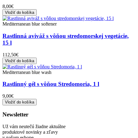
8,00€
Vložiť do košíka
Mediterranean blue softener
Rastlinná aviváž s vôňou stredomorskej vegetácie,
15 l
112,50€
Vložiť do košíka
Mediterranean blue wash
Rastlinný gél s vôňou Stredomoria, 1 l
9,00€
Vložiť do košíka
Newsletter
Už vám neutečú žiadne aktuálne
produktové novinky a zľavy
v našom eshope.