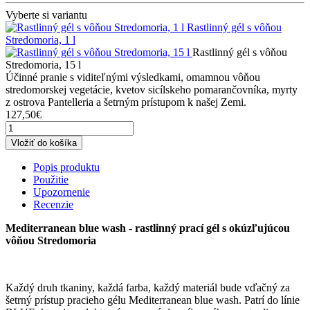
Vyberte si variantu
Rastlinný gél s vôňou
Stredomoria, 1 l
Rastlinný gél s vôňou
Stredomoria, 15 l
Účinné pranie s viditeľnými výsledkami, omamnou vôňou
stredomorskej vegetácie, kvetov sicílskeho pomarančovníka, myrty
z ostrova Pantelleria a šetrným prístupom k našej Zemi.
127,50€
Vložiť do košíka
Popis produktu
Použitie
Upozornenie
Recenzie
Mediterranean blue wash - rastlinný prací gél s okúzľujúcou
vôňou Stredomoria
Každý druh tkaniny, každá farba, každý materiál bude vďačný za
šetrný prístup pracieho gélu Mediterranean blue wash. Patrí do línie