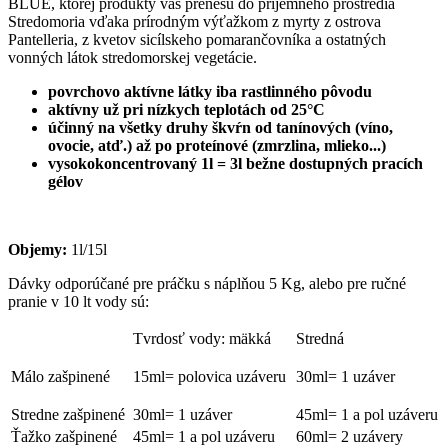
BLUE, ktorej produkty vás prenesú do príjemného prostredia
Stredomoria vďaka prírodným výťažkom z myrty z ostrova
Pantelleria, z kvetov sicílskeho pomarančovníka a ostatných
vonných látok stredomorskej vegetácie.
povrchovo aktívne látky iba rastlinného pôvodu
aktívny už pri nízkych teplotách od 25°C
účinný na všetky druhy škvŕn od tanínových (víno,
ovocie, atď.) až po proteínové (zmrzlina, mlieko...)
vysokokoncentrovaný 1l = 3l bežne dostupných pracích
gélov
Objemy:
1l/15l
Dávky odporúčané pre práčku s náplňou 5 Kg, alebo pre ručné
pranie v 10 lt vody sú:
Tvrdosť vody: mäkká
Stredná
Málo zašpinené
15ml= polovica uzáveru
30ml= 1 uzáver
Stredne zašpinené
30ml= 1 uzáver
45ml= 1 a pol uzáveru
Ťažko zašpinené
45ml= 1 a pol uzáveru
60ml= 2 uzávery