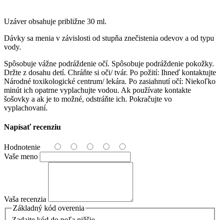
Uzáver obsahuje približne 30 ml.
Dávky sa menia v závislosti od stupňa znečistenia odevov a od typu
vody.
Spôsobuje vážne podráždenie očí. Spôsobuje podráždenie pokožky.
Držte z dosahu detí. Chráňte si oči/ tvár. Po požití: Ihneď kontaktujte
Národné toxikologické centrum/ lekára. Po zasiahnutí očí: Niekoľko
minút ich opatrne vyplachujte vodou. Ak používate kontakte
šošovky a ak je to možné, odstráňte ich. Pokračujte vo
vyplachovaní.
Napísať recenziu
Hodnotenie
Vaše meno
Vaša recenzia
Základný kód overenia
Zadajte kód do poľa nižšie