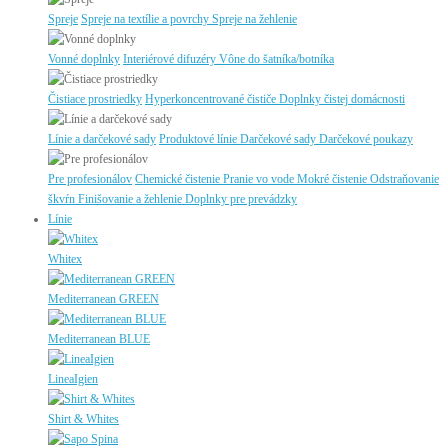
Spreje
Spreje na textílie a povrchy
Spreje na žehlenie
Vonné doplnky
Interiérové difuzéry
Vône do šatníka/botníka
Čistiace prostriedky
Hyperkoncentrované čističe
Doplnky čistej domácnosti
Línie a darčekové sady
Produktové línie
Darčekové sady
Darčekové poukazy
Pre profesionálov
Chemické čistenie
Pranie vo vode
Mokré čistenie
Odstraňovanie
škvŕn
Finišovanie a žehlenie
Doplnky pre prevádzky
Línie
Whitex
Mediterranean GREEN
Mediterranean BLUE
LineaIgien
Shirt & Whites