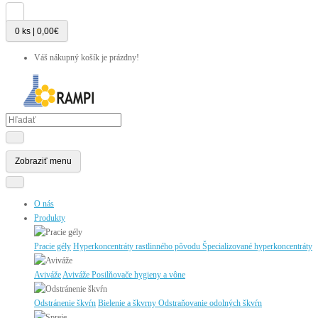
0 ks | 0,00€
Váš nákupný košík je prázdny!
Zobraziť menu
O nás
Produkty
Pracie gély
Hyperkoncentráty rastlinného pôvodu
Špecializované hyperkoncentráty
Aviváže
Aviváže
Posilňovače hygieny a vône
Odstránenie škvŕn
Bielenie a škvrny
Odstraňovanie odolných škvŕn