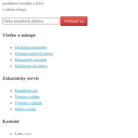
produktové novinky a zľavy
v našom eshope.
Prihlásiť sa
Všetko o nákupe
Obchodné podmienky
Ochrana osobných údajov
Reklamačný poriadok
Odstúpenie od zmluvy
Zákaznícky servis
Kontaktujte nás
Doprava a platba
Výmena a vrátenie
Súbory cookie
Kontakt
Lanis, s.r.o.