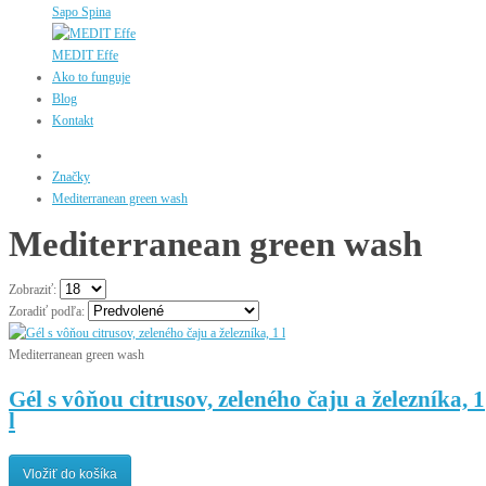
Sapo Spina
MEDIT Effe
Ako to funguje
Blog
Kontakt
Značky
Mediterranean green wash
Mediterranean green wash
Zobraziť:
Zoradiť podľa:
Mediterranean green wash
Gél s vôňou citrusov, zeleného čaju a železníka, 1
l
Vložiť do košíka