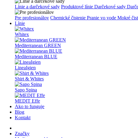
Línie a darčekové sady
Produktové línie
Darčekové sady
Darč
Pre profesionálov
Chemické čistenie
Pranie vo vode
Mokré čis
Línie
Whitex
Mediterranean GREEN
Mediterranean BLUE
LineaIgien
Shirt & Whites
Sapo Spina
MEDIT Effe
Ako to funguje
Blog
Kontakt
Značky