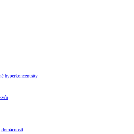
né hyperkoncentráty
kvŕn
j domácnosti