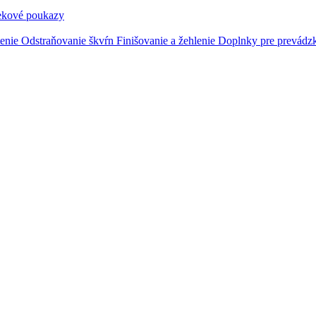
ekové poukazy
tenie
Odstraňovanie škvŕn
Finišovanie a žehlenie
Doplnky pre prevádz