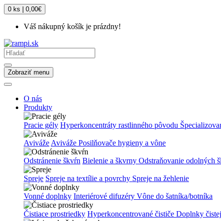
0 ks | 0,00€
Váš nákupný košík je prázdny!
Zobraziť menu
O nás
Produkty
Pracie gély
Hyperkoncentráty rastlinného pôvodu
Špecializova
Aviváže
Aviváže
Posilňovače hygieny a vône
Odstránenie škvŕn
Bielenie a škvrny
Odstraňovanie odolných š
Spreje
Spreje na textílie a povrchy
Spreje na žehlenie
Vonné doplnky
Interiérové difuzéry
Vône do šatníka/botníka
Čistiace prostriedky
Hyperkoncentrované čističe
Doplnky čiste