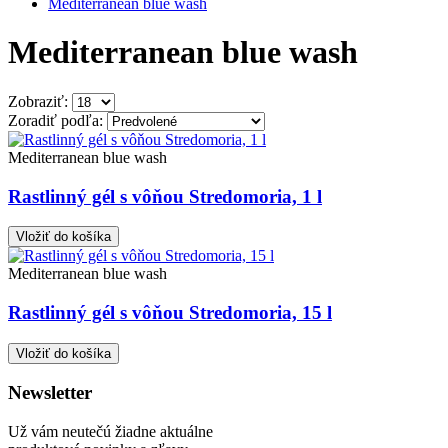
Mediterranean blue wash
Mediterranean blue wash
Zobraziť:
Zoradiť podľa:
Mediterranean blue wash
Rastlinný gél s vôňou Stredomoria, 1 l
Vložiť do košíka
Mediterranean blue wash
Rastlinný gél s vôňou Stredomoria, 15 l
Vložiť do košíka
Newsletter
Už vám neutečú žiadne aktuálne