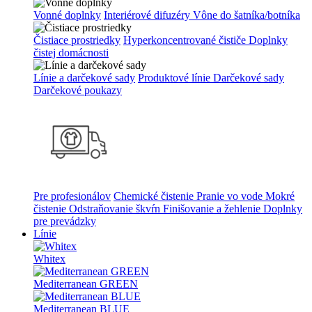
Vonné doplnky
Interiérové difuzéry
Vône do šatníka/botníka
Čistiace prostriedky
Hyperkoncentrované čističe
Doplnky
čistej domácnosti
Línie a darčekové sady
Produktové línie
Darčekové sady
Darčekové poukazy
Pre profesionálov
Chemické čistenie
Pranie vo vode
Mokré
čistenie
Odstraňovanie škvŕn
Finišovanie a žehlenie
Doplnky
pre prevádzky
Línie
Whitex
Mediterranean GREEN
Mediterranean BLUE