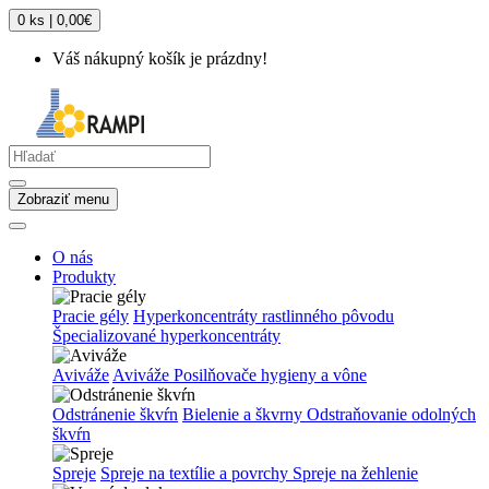
0 ks | 0,00€
Váš nákupný košík je prázdny!
Zobraziť menu
O nás
Produkty
Pracie gély
Hyperkoncentráty rastlinného pôvodu
Špecializované hyperkoncentráty
Aviváže
Aviváže
Posilňovače hygieny a vône
Odstránenie škvŕn
Bielenie a škvrny
Odstraňovanie odolných
škvŕn
Spreje
Spreje na textílie a povrchy
Spreje na žehlenie