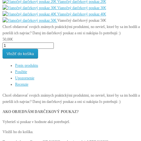
Vianočný darčekový poukaz 20€
Vianočný darčekový poukaz 30€
Vianočný darčekový poukaz 40€
Vianočný darčekový poukaz 50€
Chceš obdarovať svojich známych praktickými produktmi, no nevieš, ktoré by sa im hodili a
potešili ich najviac? Daruj im darčekový poukaz a oni si nakúpia čo potrebujú :)
50,00€
Vložiť do košíka
Popis produktu
Použitie
Upozornenie
Recenzie
Chceš obdarovať svojich známych praktickými produktmi, no nevieš, ktoré by sa im hodili a
potešili ich najviac? Daruj im darčekový poukaz a oni si nakúpia čo potrebujú :)
AKO OBJEDNÁM DARČEKOVÝ POUKAZ?
Vyberieš si poukaz v hodnote akú potrebuješ.
Vložíš ho do košíka.