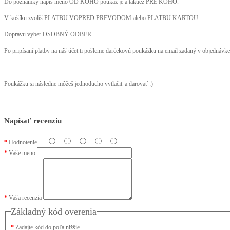
Do poznámky napíš meno OD KOHO poukaz je a taktiež PRE KOHO.
V košíku zvolíš PLATBU VOPRED PREVODOM alebo PLATBU KARTOU.
Dopravu vyber OSOBNÝ ODBER.
Po pripísaní platby na náš účet ti pošleme darčekovú poukážku na email zadaný v objednávke
Poukážku si následne môžeš jednoducho vytlačiť a darovať :)
Napísať recenziu
Hodnotenie
Vaše meno
Vaša recenzia
Základný kód overenia
Zadajte kód do poľa nižšie