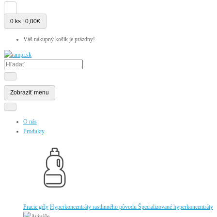
0 ks | 0,00€
Váš nákupný košík je prázdny!
Zobraziť menu
O nás
Produkty
Pracie gély
Hyperkoncentráty rastlinného pôvodu
Špecializované hyperkoncentráty