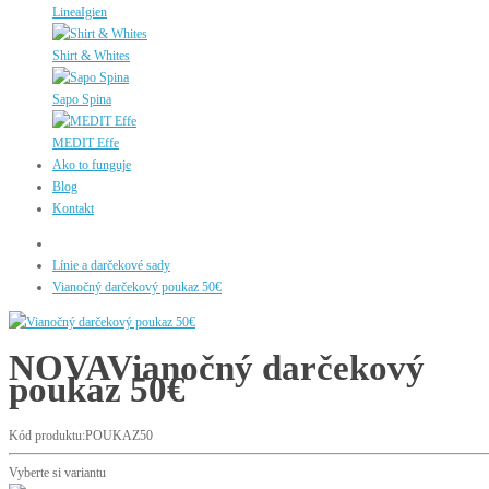
LineaIgien
Shirt & Whites
Sapo Spina
MEDIT Effe
Ako to funguje
Blog
Kontakt
Línie a darčekové sady
Vianočný darčekový poukaz 50€
NOVA
Vianočný darčekový
poukaz 50€
Kód produktu:POUKAZ50
Vyberte si variantu