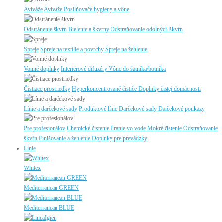
Aviváže
Aviváže
Posilňovače hygieny a vône
Odstránenie škvŕn
Bielenie a škvrny
Odstraňovanie odolných škvŕn
Spreje
Spreje na textílie a povrchy
Spreje na žehlenie
Vonné doplnky
Interiérové difuzéry
Vône do šatníka/botníka
Čistiace prostriedky
Hyperkoncentrované čističe
Doplnky čistej domácnosti
Línie a darčekové sady
Produktové línie
Darčekové sady
Darčekové poukazy
Pre profesionálov
Chemické čistenie
Pranie vo vode
Mokré čistenie
Odstraňovanie
škvŕn
Finišovanie a žehlenie
Doplnky pre prevádzky
Línie
Whitex
Mediterranean GREEN
Mediterranean BLUE