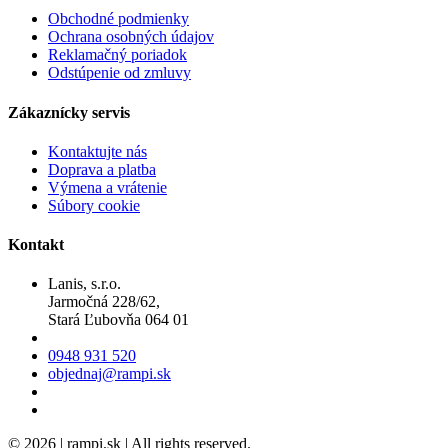
Obchodné podmienky
Ochrana osobných údajov
Reklamačný poriadok
Odstúpenie od zmluvy
Zákaznícky servis
Kontaktujte nás
Doprava a platba
Výmena a vrátenie
Súbory cookie
Kontakt
Lanis, s.r.o.
Jarmočná 228/62,
Stará Ľubovňa 064 01
0948 931 520
objednaj@rampi.sk
© 2026 | rampi.sk | All rights reserved.