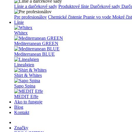
Línie a darčekové sady
Produktové línie
Darčekové sady
Darč
Pre profesionálov
Chemické čistenie
Pranie vo vode
Mokré čis
Línie
Whitex
Mediterranean GREEN
Mediterranean BLUE
LineaIgien
Shirt & Whites
Sapo Spina
MEDIT Effe
Ako to funguje
Blog
Kontakt
Značky