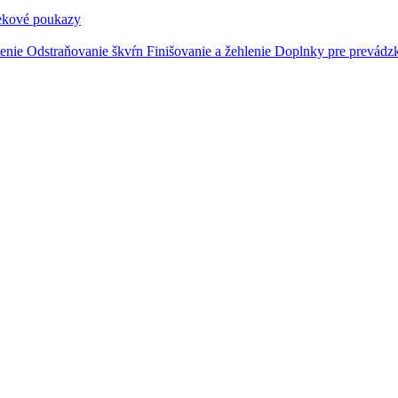
ekové poukazy
tenie
Odstraňovanie škvŕn
Finišovanie a žehlenie
Doplnky pre prevádz