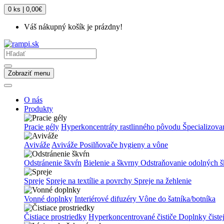
0 ks | 0,00€
Váš nákupný košík je prázdny!
Zobraziť menu
O nás
Produkty
Pracie gély
Hyperkoncentráty rastlinného pôvodu
Špecializova
Aviváže
Aviváže
Posilňovače hygieny a vône
Odstránenie škvŕn
Bielenie a škvrny
Odstraňovanie odolných š
Spreje
Spreje na textílie a povrchy
Spreje na žehlenie
Vonné doplnky
Interiérové difuzéry
Vône do šatníka/botníka
Čistiace prostriedky
Hyperkoncentrované čističe
Doplnky čiste