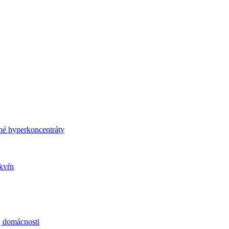
né hyperkoncentráty
kvŕn
j domácnosti