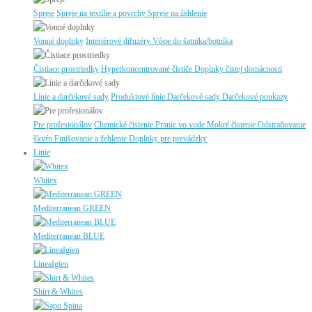
Spreje
Spreje na textílie a povrchy
Spreje na žehlenie
Vonné doplnky
Interiérové difuzéry
Vône do šatníka/botníka
Čistiace prostriedky
Hyperkoncentrované čističe
Doplnky čistej domácnosti
Línie a darčekové sady
Produktové línie
Darčekové sady
Darčekové poukazy
Pre profesionálov
Chemické čistenie
Pranie vo vode
Mokré čistenie
Odstraňovanie
škvŕn
Finišovanie a žehlenie
Doplnky pre prevádzky
Línie
Whitex
Mediterranean GREEN
Mediterranean BLUE
LineaIgien
Shirt & Whites