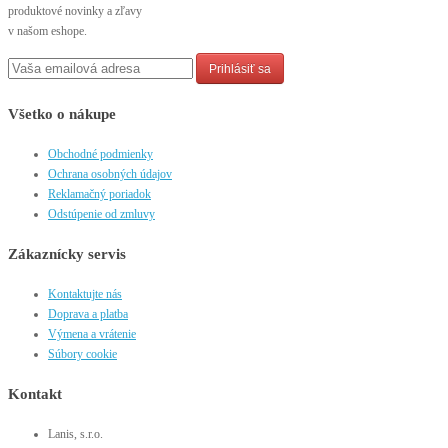
produktové novinky a zľavy
v našom eshope.
Prihlásiť sa
Všetko o nákupe
Obchodné podmienky
Ochrana osobných údajov
Reklamačný poriadok
Odstúpenie od zmluvy
Zákaznícky servis
Kontaktujte nás
Doprava a platba
Výmena a vrátenie
Súbory cookie
Kontakt
Lanis, s.r.o.