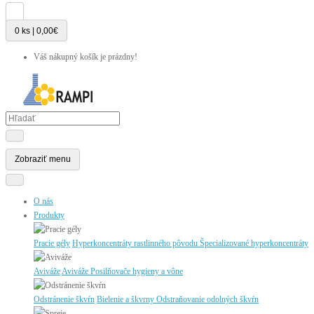
0 ks | 0,00€
Váš nákupný košík je prázdny!
Zobraziť menu
O nás
Produkty
Pracie gély
Hyperkoncentráty rastlinného pôvodu
Špecializované hyperkoncentráty
Aviváže
Aviváže
Posilňovače hygieny a vône
Odstránenie škvŕn
Bielenie a škvrny
Odstraňovanie odolných škvŕn