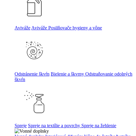
Aviváže
Aviváže
Posilňovače hygieny a vône
Odstránenie škvŕn
Bielenie a škvrny
Odstraňovanie odolných
škvŕn
Spreje
Spreje na textílie a povrchy
Spreje na žehlenie