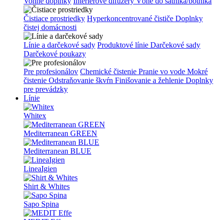
Vonné doplnky
Interiérové difuzéry
Vône do šatníka/botníka
Čistiace prostriedky
Hyperkoncentrované čističe
Doplnky
čistej domácnosti
Línie a darčekové sady
Produktové línie
Darčekové sady
Darčekové poukazy
Pre profesionálov
Chemické čistenie
Pranie vo vode
Mokré
čistenie
Odstraňovanie škvŕn
Finišovanie a žehlenie
Doplnky
pre prevádzky
Línie
Whitex
Mediterranean GREEN
Mediterranean BLUE
LineaIgien
Shirt & Whites
Sapo Spina