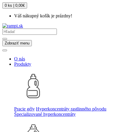
0 ks | 0,00€
Váš nákupný košík je prázdny!
Zobraziť menu
O nás
Produkty
Pracie gély
Hyperkoncentráty rastlinného pôvodu
Špecializované hyperkoncentráty