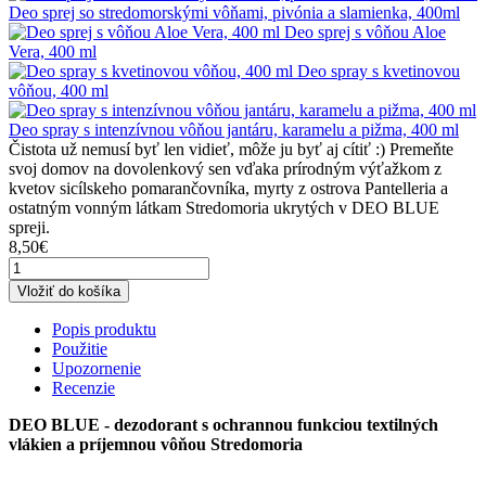
Deo sprej so stredomorskými vôňami, pivónia a slamienka, 400ml
Deo sprej s vôňou Aloe
Vera, 400 ml
Deo spray s kvetinovou
vôňou, 400 ml
Deo spray s intenzívnou vôňou jantáru, karamelu a pižma, 400 ml
Čistota už nemusí byť len vidieť, môže ju byť aj cítiť :) Premeňte
svoj domov na dovolenkový sen vďaka prírodným výťažkom z
kvetov sicílskeho pomarančovníka, myrty z ostrova Pantelleria a
ostatným vonným látkam Stredomoria ukrytých v DEO BLUE
spreji.
8,50€
Vložiť do košíka
Popis produktu
Použitie
Upozornenie
Recenzie
DEO BLUE - dezodorant s ochrannou funkciou textilných
vlákien a príjemnou vôňou Stredomoria