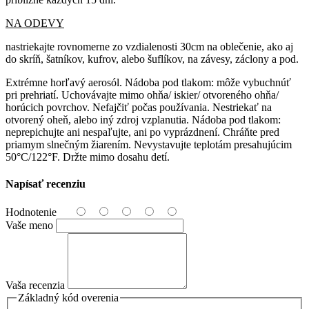
NA ODEVY
nastriekajte rovnomerne zo vzdialenosti 30cm na oblečenie, ako aj
do skríň, šatníkov, kufrov, alebo šuflíkov, na závesy, záclony a pod.
Extrémne horľavý aerosól. Nádoba pod tlakom: môže vybuchnúť
pri prehriatí. Uchovávajte mimo ohňa/ iskier/ otvoreného ohňa/
horúcich povrchov. Nefajčiť počas používania. Nestriekať na
otvorený oheň, alebo iný zdroj vzplanutia. Nádoba pod tlakom:
neprepichujte ani nespaľujte, ani po vyprázdnení. Chráňte pred
priamym slnečným žiarením. Nevystavujte teplotám presahujúcim
50°C/122°F. Držte mimo dosahu detí.
Napísať recenziu
Hodnotenie
Vaše meno
Vaša recenzia
Základný kód overenia