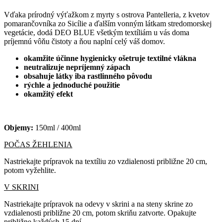
Vďaka prírodný výťažkom z myrty s ostrova Pantelleria, z kvetov
pomarančovníka zo Sicílie a ďalším vonným látkam stredomorskej
vegetácie, dodá DEO BLUE všetkým textíliám u vás doma
príjemnú vôňu čistoty a ňou naplní celý váš domov.
okamžite účinne hygienicky ošetruje textilné vlákna
neutralizuje nepríjemný zápach
obsahuje látky iba rastlinného pôvodu
rýchle a jednoduché použitie
okamžitý efekt
Objemy:
150ml / 400ml
POČAS ŽEHLENIA
Nastriekajte prípravok na textíliu zo vzdialenosti približne 20 cm,
potom vyžehlite.
V SKRINI
Nastriekajte prípravok na odevy v skrini a na steny skrine zo
vzdialenosti približne 20 cm, potom skriňu zatvorte. Opakujte
približne každých 15 dní.