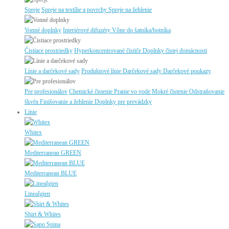
Spreje
Spreje na textílie a povrchy
Spreje na žehlenie
Vonné doplnky
Interiérové difuzéry
Vône do šatníka/botníka
Čistiace prostriedky
Hyperkoncentrované čističe
Doplnky čistej domácnosti
Línie a darčekové sady
Produktové línie
Darčekové sady
Darčekové poukazy
Pre profesionálov
Chemické čistenie
Pranie vo vode
Mokré čistenie
Odstraňovanie
škvŕn
Finišovanie a žehlenie
Doplnky pre prevádzky
Línie
Whitex
Mediterranean GREEN
Mediterranean BLUE
LineaIgien
Shirt & Whites