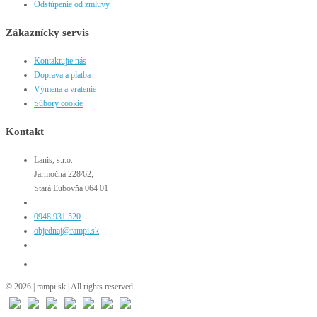
Odstúpenie od zmluvy
Zákaznícky servis
Kontaktujte nás
Doprava a platba
Výmena a vrátenie
Súbory cookie
Kontakt
Lanis, s.r.o.
Jarmočná 228/62,
Stará Ľubovňa 064 01
0948 931 520
objednaj@rampi.sk
© 2026 | rampi.sk | All rights reserved.