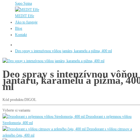
Sapo Spina
MEDIT Effe
Ako to funguje
Blog
Kontakt
Deo spray s intenzívnou vôňou jantáru, karamelu a pižma, 400 ml
Deo spray s intenzívnou vôňou
jantáru, karamelu a pižma, 40
ml
Kód produktu:DIGOL
Vyberte si variantu
Dezodorant s príjemnou vôňou
Stredomoria, 400 ml
Dezodorant s vôňou citrusov a
zeleného čaju, 400 ml