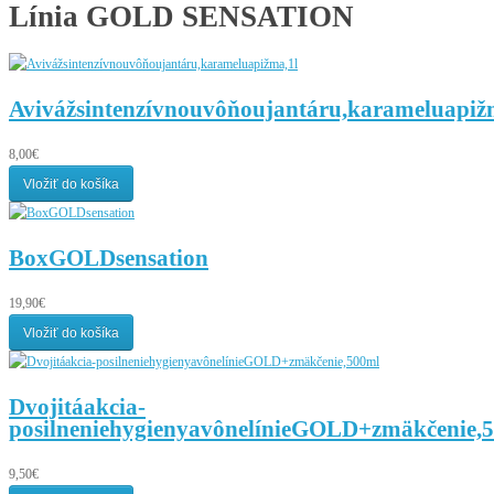
Línia
GOLD SENSATION
Avivážsintenzívnouvôňoujantáru,karameluapiž
8,00€
Vložiť do košíka
BoxGOLDsensation
19,90€
Vložiť do košíka
Dvojitáakcia-
posilneniehygienyavônelínieGOLD+zmäkčenie,
9,50€