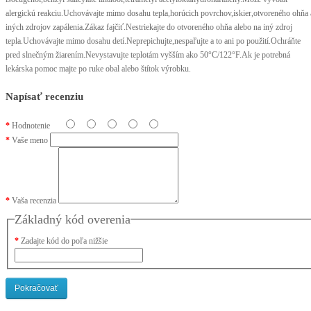
alergickú reakciu.Uchovávajte mimo dosahu tepla,horúcich povrchov,iskier,otvoreného ohňa 
iných zdrojov zapálenia.Zákaz fajčiť.Nestriekajte do otvoreného ohňa alebo na iný zdroj
tepla.Uchovávajte mimo dosahu detí.Neprepichujte,nespaľujte a to ani po použití.Ochráňte
pred slnečným žiarením.Nevystavujte teplotám vyšším ako 50°C/122°F.Ak je potrebná
lekárska pomoc majte po ruke obal alebo štítok výrobku.
Napísať recenziu
Hodnotenie
Vaše meno
Vaša recenzia
Základný kód overenia
Zadajte kód do poľa nižšie
Pokračovať