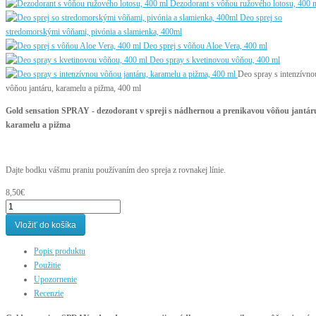
Dezodorant s vôňou ružového lotosu, 400 
Deo sprej so
stredomorskými vôňami, pivónia a slamienka, 400ml
Deo sprej s vôňou Aloe Vera, 400 ml
Deo spray s kvetinovou vôňou, 400 ml
Deo spray s intenzívno
vôňou jantáru, karamelu a pižma, 400 ml
Gold sensation SPRAY - dezodorant v spreji s nádhernou a prenikavou vôňou jantár
karamelu a pižma
Dajte bodku vášmu praniu používaním deo spreja z rovnakej línie.
8,50€
Vložiť do košíka
Popis produktu
Použitie
Upozornenie
Recenzie