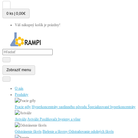
0 ks | 0,00€
Váš nákupný košík je prázdny!
Zobraziť menu
O nás
Produkty
Pracie gély
Hyperkoncentráty rastlinného pôvodu
Špecializované hyperkoncentráty
Aviváže
Aviváže
Posilňovače hygieny a vône
Odstránenie škvŕn
Bielenie a škvrny
Odstraňovanie odolných škvŕn