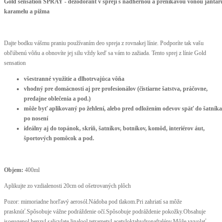
Gold sensation SPRAY - dezodorant v spreji s nádhernou a prenikavou vôňou jantár
karamelu a pižma
Dajte bodku vášmu praniu používaním deo spreja z rovnakej línie. Podporíte tak vašu
obľúbenú vôňu a obnovíte jej silu vždy keď sa vám to zažiada. Tento sprej z línie Gold
sensation
všestranné využitie a dlhotrvajúca vôňa
vhodný pre domácnosti aj pre profesionálov (čistiarne šatstva, práčovne,
predajne oblečenia a pod.)
môže byť aplikovaný po žehlení, alebo pred odložením odevov späť do šatníka
po nosení
ideálny aj do topánok, skríň, šatníkov, botníkov, komôd, interiérov áut,
športových pomôcok a pod.
Objem:
400ml
Aplikujte zo vzdialenosti 20cm od ošetrovaných plôch
Pozor: mimoriadne horľavý aerosól.Nádoba pod tlakom.Pri zahriatí sa môže
prasknúť.Spôsobuje vážne podráždenie očí.Spôsobuje podráždenie pokožky.Obsahuje
isoeugenol,benzyl salicylate linalool,tetrametyl acetyloktahydronaftalény.Môže vyvolať