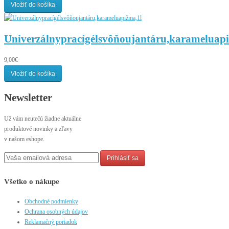
Vložiť do košíka
Univerzálnypracígélsvôňoujantáru,karameluapi
9,00€
Vložiť do košíka
Newsletter
Už vám neutečú žiadne aktuálne
produktové novinky a zľavy
v našom eshope.
Prihlásiť sa
Všetko o nákupe
Obchodné podmienky
Ochrana osobných údajov
Reklamačný poriadok