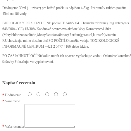
Dávkujeme 30ml (1 uzáver) pre bežnú práčku s náplňou 4-5kg. Pri praní v rukách použite
45ml na 10l vody.
BIOLOGICKY ROZLOŽITELNÉ podla CE 648/5004. Chemické zloženie (Reg detergents
648/2004 / CE) 15-30% Katiónové povrchovo
aktívne látky.Konzervacn
á
látka
(
Metylchlórizotiazolinón,
Methylisothiazolinone
)
,Parfum(
geraniol
,kumarín
)vitamín
F.
Uchovávajte mimo dosahu detí.PO POŽITÍ:Okamžite volajte TOXIKOLOGICKÉ
INFORMACNÉ CENTRUM +421 2 5477 4166 alebo lekára.
PO ZASIAHNUTÍ OČÍ:Niekolko minút ich opatrne vyplachujte vodou. Odstránte kontaktné
šošovky.Pokračujte vo vyplachovaní.
Napísať recenziu
Hodnotenie
Vaše meno
Vaša recenzia