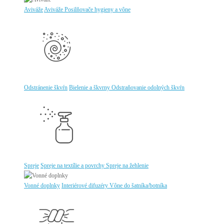
Aviváže
Aviváže
Posilňovače hygieny a vône
Odstránenie škvŕn
Bielenie a škvrny
Odstraňovanie odolných škvŕn
Spreje
Spreje na textílie a povrchy
Spreje na žehlenie
Vonné doplnky
Interiérové difuzéry
Vône do šatníka/botníka