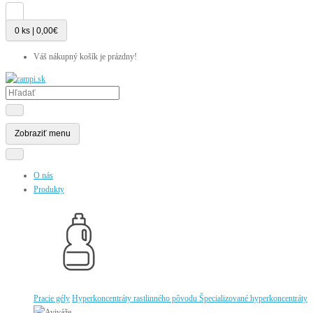
0 ks | 0,00€
Váš nákupný košík je prázdny!
Zobraziť menu
O nás
Produkty
Pracie gély
Hyperkoncentráty rastlinného pôvodu
Špecializované hyperkoncentráty