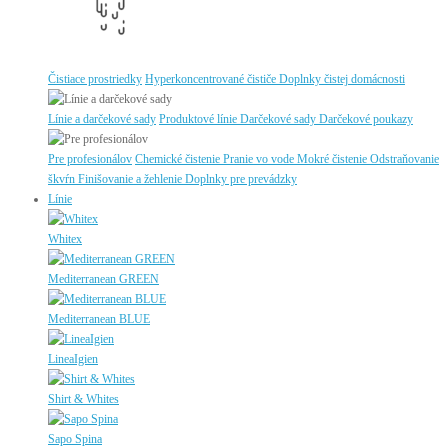
Čistiace prostriedky
Hyperkoncentrované čističe
Doplnky čistej domácnosti
Línie a darčekové sady
Produktové línie
Darčekové sady
Darčekové poukazy
Pre profesionálov
Chemické čistenie
Pranie vo vode
Mokré čistenie
Odstraňovanie
škvŕn
Finišovanie a žehlenie
Doplnky pre prevádzky
Línie
Whitex
Mediterranean GREEN
Mediterranean BLUE
LineaIgien
Shirt & Whites
Sapo Spina