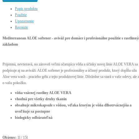
Popis produktu
Použitie
Upozornenie
Recenzie
Mediterranean ALOE softener - aviváž pre domáce i profesionálne použitie s rastlinn
základom
Prijemná, nevtieravá, no zároveň veľmi očarujúca vôňa a účinky novej línie ALOE VERA sa
podpisuje aj na aviváži. ALOE softener je profesionálny a účinný produkt, ktorý dopĺňa silu
Aloe vera wash - pracieho gélu z tejto produktovej línie. Dôsledne sa stará o vaše odevy, ale a
o vašu pokožku.
vôňa vzácnej rastliny ALOE VERA
vhodná pre všetky druhy tkanín
obsahuje mikrokapsule s vôňou, vďaka ktorým je vôňa dlhotrvácnejšia a
uvoľňuje sa postupne
biologicky odbúrateľná
Objemy:
1l / 15l