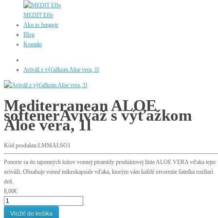
MEDIT Effe
Ako to funguje
Blog
Kontakt
Aviváž s výťažkom Aloe vera, 1l
Mediterranean ALOE
softener
Aviváž s výťažkom
Aloe vera, 1l
Kód produktu:LMMALSO1
Ponorte sa do tajomných kútov vonnej piramídy produktovej línie ALOE VERA vďaka tejto
aviváži. Obsahuje vonné mikrokapsule vďaka, ktorým vám každé otvorenie šatníka rozžiari
deň.
8,00€
Vložiť do košíka