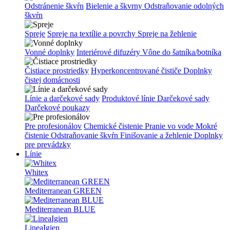
Odstránenie škvŕn
Bielenie a škvrny
Odstraňovanie odolných
škvŕn
Spreje
Spreje na textílie a povrchy
Spreje na žehlenie
Vonné doplnky
Interiérové difuzéry
Vône do šatníka/botníka
Čistiace prostriedky
Hyperkoncentrované čističe
Doplnky
čistej domácnosti
Línie a darčekové sady
Produktové línie
Darčekové sady
Darčekové poukazy
Pre profesionálov
Chemické čistenie
Pranie vo vode
Mokré
čistenie
Odstraňovanie škvŕn
Finišovanie a žehlenie
Doplnky
pre prevádzky
Línie
Whitex
Mediterranean GREEN
Mediterranean BLUE
LineaIgien