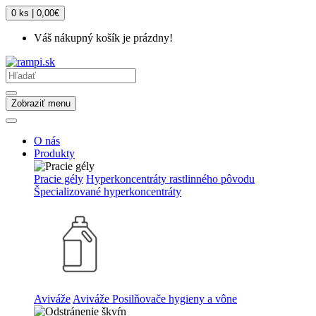
0 ks | 0,00€
Váš nákupný košík je prázdny!
Zobraziť menu
O nás
Produkty
Pracie gély
Hyperkoncentráty rastlinného pôvodu
Špecializované hyperkoncentráty
Aviváže
Aviváže
Posilňovače hygieny a vône