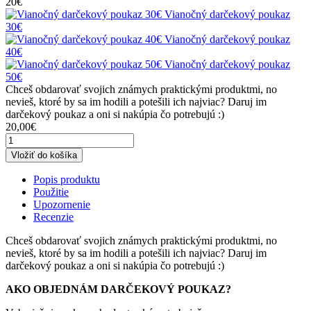
20€
Vianočný darčekový poukaz
30€
Vianočný darčekový poukaz
40€
Vianočný darčekový poukaz
50€
Chceš obdarovať svojich známych praktickými produktmi, no
nevieš, ktoré by sa im hodili a potešili ich najviac? Daruj im
darčekový poukaz a oni si nakúpia čo potrebujú :)
20,00€
Vložiť do košíka
Popis produktu
Použitie
Upozornenie
Recenzie
Chceš obdarovať svojich známych praktickými produktmi, no
nevieš, ktoré by sa im hodili a potešili ich najviac? Daruj im
darčekový poukaz a oni si nakúpia čo potrebujú :)
AKO OBJEDNÁM DARČEKOVÝ POUKAZ?