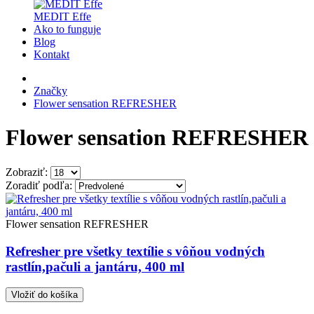
MEDIT Effe
Ako to funguje
Blog
Kontakt
Značky
Flower sensation REFRESHER
Flower sensation REFRESHER
Zobraziť:
Zoradiť podľa:
Flower sensation REFRESHER
Refresher pre všetky textílie s vôňou vodných
rastlín,pačuli a jantáru, 400 ml
Vložiť do košíka