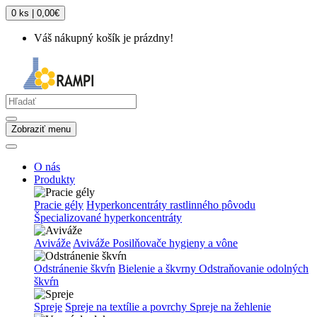
0 ks | 0,00€
Váš nákupný košík je prázdny!
Zobraziť menu
O nás
Produkty
Pracie gély
Hyperkoncentráty rastlinného pôvodu
Špecializované hyperkoncentráty
Aviváže
Aviváže
Posilňovače hygieny a vône
Odstránenie škvŕn
Bielenie a škvrny
Odstraňovanie odolných
škvŕn
Spreje
Spreje na textílie a povrchy
Spreje na žehlenie