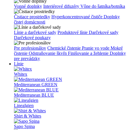
Vonné doplnky
Interiérové difuzéry
Vône do šatníka/botníka
Čistiace prostriedky
Hyperkoncentrované čističe
Doplnky
čistej domácnosti
Línie a darčekové sady
Produktové línie
Darčekové sady
Darčekové poukazy
Pre profesionálov
Chemické čistenie
Pranie vo vode
Mokré
čistenie
Odstraňovanie škvŕn
Finišovanie a žehlenie
Doplnky
pre prevádzky
Línie
Whitex
Mediterranean GREEN
Mediterranean BLUE
LineaIgien
Shirt & Whites
Sapo Spina