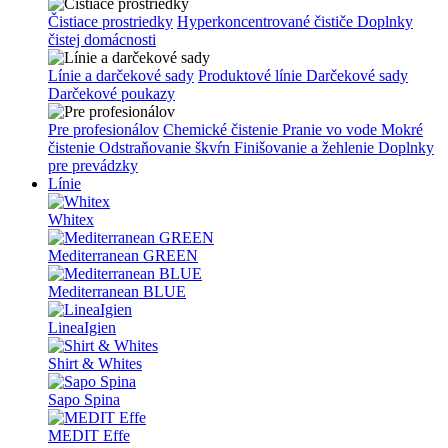
Čistiace prostriedky
Hyperkoncentrované čističe
Doplnky
čistej domácnosti
Línie a darčekové sady
Produktové línie
Darčekové sady
Darčekové poukazy
Pre profesionálov
Chemické čistenie
Pranie vo vode
Mokré
čistenie
Odstraňovanie škvŕn
Finišovanie a žehlenie
Doplnky
pre prevádzky
Línie
Whitex
Mediterranean GREEN
Mediterranean BLUE
LineaIgien
Shirt & Whites
Sapo Spina
MEDIT Effe