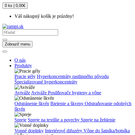
0 ks | 0,00€
Váš nákupný košík je prázdny!
Zobraziť menu
O nás
Produkty
Pracie gély
Hyperkoncentráty rastlinného pôvodu
Špecializované hyperkoncentráty
Aviváže
Aviváže
Posilňovače hygieny a vône
Odstránenie škvŕn
Bielenie a škvrny
Odstraňovanie odolných
škvŕn
Spreje
Spreje na textílie a povrchy
Spreje na žehlenie
Vonné doplnky
Interiérové difuzéry
Vône do šatníka/botníka